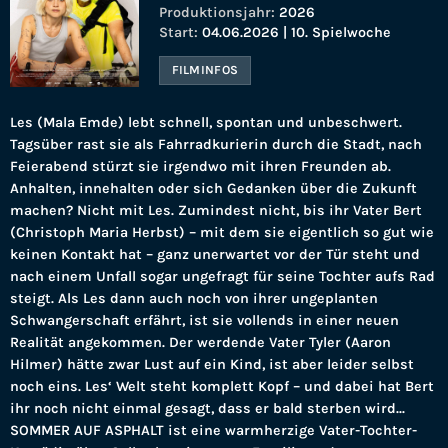
Produktionsjahr:
2026
Start:
04.06.2026 | 10. Spielwoche
FILMINFOS
Les (Mala Emde) lebt schnell, spontan und unbeschwert.
Tagsüber rast sie als Fahrradkurierin durch die Stadt, nach
Feierabend stürzt sie irgendwo mit ihren Freunden ab.
Anhalten, innehalten oder sich Gedanken über die Zukunft
machen? Nicht mit Les. Zumindest nicht, bis ihr Vater Bert
(Christoph Maria Herbst) – mit dem sie eigentlich so gut wie
keinen Kontakt hat – ganz unerwartet vor der Tür steht und
nach einem Unfall sogar ungefragt für seine Tochter aufs Rad
steigt. Als Les dann auch noch von ihrer ungeplanten
Schwangerschaft erfährt, ist sie vollends in einer neuen
Realität angekommen. Der werdende Vater Tyler (Aaron
Hilmer) hätte zwar Lust auf ein Kind, ist aber leider selbst
noch eins. Les‘ Welt steht komplett Kopf – und dabei hat Bert
ihr noch nicht einmal gesagt, dass er bald sterben wird...
SOMMER AUF ASPHALT ist eine warmherzige Vater-Tochter-