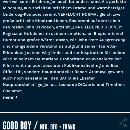
wertvoll seine Erfahrungen auch für andere sind. Als perfekte
Mischung aus sozialrealistischem Drama und warmherziger
Underdog-Komödie vereint VERFLUCHT NORMAL gleich zwei
große britische Kinotraditionen. Basierend auf dem Leben
des realen John Davidson, erzählt „LANG LEBE NED DEVINE!“-
Regisseur Kirk Jones in seinem emotionalen Biopic mit viel
Humor und großer Wärme davon, wie John trotz Ausgrenzung
und mangelndem Verständnis aufgrund seiner Tourette-
Erkrankung seinen Weg findet und zur Inspiration für andere
wird. In seinem Heimatland Großbritannien avancierte der
Film nicht nur zum absoluten Publikumsliebling und Box
Office Hit, sondern Hauptdarsteller Robert Aramayo gewann
auch noch sensationell den BAFTA als „Bester
Hauptdarsteller“ gegen u.a. Leonardo DiCaprio und Timothée
Chalamet.
mehr
GOOD BOY
/
MEG, DEG + FRANK