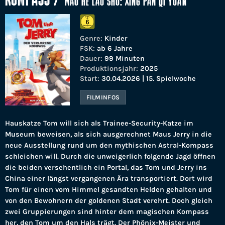
KOMPASS
/
MAO HE LAO SHU: XING PAN QI YUAN
Genre:
Kinder
FSK:
ab 6 Jahre
Dauer:
99 Minuten
Produktionsjahr:
2025
Start:
30.04.2026 | 15. Spielwoche
FILMINFOS
Hauskatze Tom will sich als Trainee-Security-Katze im
Museum beweisen, als sich ausgerechnet Maus Jerry in die
neue Ausstellung rund um den mythischen Astral-Kompass
schleichen will. Durch die unweigerlich folgende Jagd öffnen
die beiden versehentlich ein Portal, das Tom und Jerry ins
China einer längst vergangenen Ära transportiert. Dort wird
Tom für einen vom Himmel gesandten Helden gehalten und
von den Bewohnern der goldenen Stadt verehrt. Doch gleich
zwei Gruppierungen sind hinter dem magischen Kompass
her, den Tom um den Hals trägt. Der Phönix-Meister und