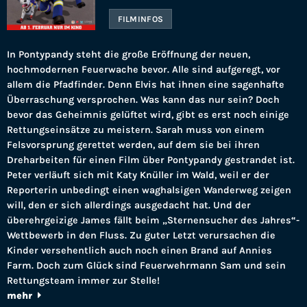
FILMINFOS
In Pontypandy steht die große Eröffnung der neuen,
hochmodernen Feuerwache bevor. Alle sind aufgeregt, vor
allem die Pfadfinder. Denn Elvis hat ihnen eine sagenhafte
Überraschung versprochen. Was kann das nur sein? Doch
bevor das Geheimnis gelüftet wird, gibt es erst noch einige
Rettungseinsätze zu meistern. Sarah muss von einem
Felsvorsprung gerettet werden, auf dem sie bei ihren
Dreharbeiten für einen Film über Pontypandy gestrandet ist.
Peter verläuft sich mit Katy Knüller im Wald, weil er der
Reporterin unbedingt einen waghalsigen Wanderweg zeigen
will, den er sich allerdings ausgedacht hat. Und der
überehrgeizige James fällt beim „Sternensucher des Jahres“-
Wettbewerb in den Fluss. Zu guter Letzt verursachen die
Kinder versehentlich auch noch einen Brand auf Annies
Farm. Doch zum Glück sind Feuerwehrmann Sam und sein
Rettungsteam immer zur Stelle!
mehr