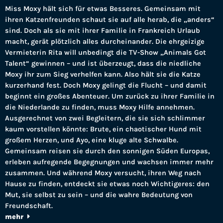
Miss Moxy hält sich für etwas Besseres. Gemeinsam mit
ihren Katzenfreunden schaut sie auf alle herab, die „anders“
sind. Doch als sie mit ihrer Familie in Frankreich Urlaub
macht, gerät plötzlich alles durcheinander. Die ehrgeizige
Vermieterin Rita will unbedingt die TV-Show „Animals Got
Talent“ gewinnen – und ist überzeugt, dass die niedliche
Moxy ihr zum Sieg verhelfen kann. Also hält sie die Katze
kurzerhand fest. Doch Moxy gelingt die Flucht – und damit
beginnt ein großes Abenteuer. Um zurück zu ihrer Familie in
die Niederlande zu finden, muss Moxy Hilfe annehmen.
Ausgerechnet von zwei Begleitern, die sie sich schlimmer
kaum vorstellen könnte: Brute, ein chaotischer Hund mit
großem Herzen, und Ayo, eine kluge alte Schwalbe.
Gemeinsam reisen sie durch den sonnigen Süden Europas,
erleben aufregende Begegnungen und wachsen immer mehr
zusammen. Und während Moxy versucht, ihren Weg nach
Hause zu finden, entdeckt sie etwas noch Wichtigeres: den
Mut, sie selbst zu sein – und die wahre Bedeutung von
Freundschaft.
mehr