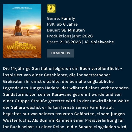
Genre:
Family
FSK:
ab 6 Jahre
Dauer:
92 Minuten
Produktionsjahr:
2026
Start:
21.05.2026 | 12. Spielwoche
FILMINFOS
Die 14-jährige Sun hat erfolgreich ein Buch veröffentlicht –
inspiriert von einer Geschichte, die ihr verstorbener
Großvater ihr einst erzählte: die beinahe unglaubliche
Legende des Jungen Hadara, der während eines verheerenden
Sandsturms von seiner Karawane getrennt wurde und von
einer Gruppe Strauße gerettet wird. In der unwirtlichen Weite
der Sahara wächst er fortan fernab seiner Familie auf,
begleitet nur von seinem treusten Gefährten, einem jungen
Wüstenfuchs. Als Sun im Rahmen einer Preisverleihung für
ihr Buch selbst zu einer Reise in die Sahara eingeladen wird,