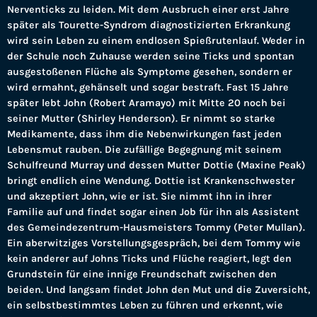
Nerventicks zu leiden. Mit dem Ausbruch einer erst Jahre
später als Tourette-Syndrom diagnostizierten Erkrankung
wird sein Leben zu einem endlosen Spießrutenlauf. Weder in
der Schule noch Zuhause werden seine Ticks und spontan
ausgestoßenen Flüche als Symptome gesehen, sondern er
wird ermahnt, gehänselt und sogar bestraft. Fast 15 Jahre
später lebt John (Robert Aramayo) mit Mitte 20 noch bei
seiner Mutter (Shirley Henderson). Er nimmt so starke
Medikamente, dass ihm die Nebenwirkungen fast jeden
Lebensmut rauben. Die zufällige Begegnung mit seinem
Schulfreund Murray und dessen Mutter Dottie (Maxine Peak)
bringt endlich eine Wendung. Dottie ist Krankenschwester
und akzeptiert John, wie er ist. Sie nimmt ihn in ihrer
Familie auf und findet sogar einen Job für ihn als Assistent
des Gemeindezentrum-Hausmeisters Tommy (Peter Mullan).
Ein aberwitziges Vorstellungsgespräch, bei dem Tommy wie
kein anderer auf Johns Ticks und Flüche reagiert, legt den
Grundstein für eine innige Freundschaft zwischen den
beiden. Und langsam findet John den Mut und die Zuversicht,
ein selbstbestimmtes Leben zu führen und erkennt, wie