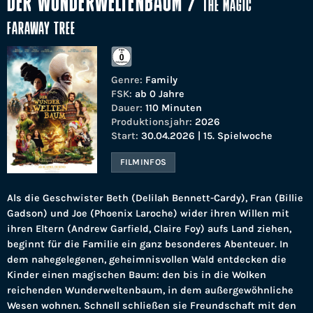
DER WUNDERWELTENBAUM
/
THE MAGIC
FARAWAY TREE
Genre:
Family
FSK:
ab 0 Jahre
Dauer:
110 Minuten
Produktionsjahr:
2026
Start:
30.04.2026 | 15. Spielwoche
FILMINFOS
Als die Geschwister Beth (Delilah Bennett-Cardy), Fran (Billie
Gadson) und Joe (Phoenix Laroche) wider ihren Willen mit
ihren Eltern (Andrew Garfield, Claire Foy) aufs Land ziehen,
beginnt für die Familie ein ganz besonderes Abenteuer. In
dem nahegelegenen, geheimnisvollen Wald entdecken die
Kinder einen magischen Baum: den bis in die Wolken
reichenden Wunderweltenbaum, in dem außergewöhnliche
Wesen wohnen. Schnell schließen sie Freundschaft mit den