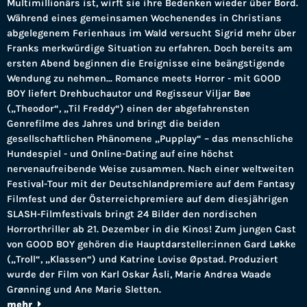
Multimillionärs ist, wirft sie ihre Bedenken wieder über Bord.
Während eines gemeinsamen Wochenendes in Christians
abgelegenem Ferienhaus im Wald versucht Sigrid mehr über
Franks merkwürdige Situation zu erfahren. Doch bereits am
ersten Abend beginnen die Ereignisse eine beängstigende
Wendung zu nehmen... Romance meets Horror - mit GOOD
BOY liefert Drehbuchautor und Regisseur Viljar Bøe
(„Theodor“, „Til Freddy“) einen der abgefahrensten
Genrefilme des Jahres und bringt die beiden
gesellschaftlichen Phänomene „Pupplay“ – das menschliche
Hundespiel - und Online-Dating auf eine höchst
nervenaufreibende Weise zusammen. Nach einer weltweiten
Festival-Tour mit der Deutschlandpremiere auf dem Fantasy
Filmfest und der Österreichpremiere auf dem diesjährigen
SLASH-Filmfestivals bringt 24 Bilder den nordischen
Horrorthriller ab 21. Dezember in die Kinos! Zum jungen Cast
von GOOD BOY gehören die Hauptdarsteller:innen Gard Løkke
(„Troll“, „Klassen“) und Katrine Lovise Øpstad. Produziert
wurde der Film von Karl Oskar Åsli, Marie Andrea Waade
Grønning und Ane Marie Sletten.
mehr