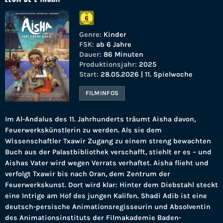
Genre:
Kinder
FSK:
ab 6 Jahre
Dauer:
86 Minuten
Produktionsjahr:
2025
Start:
28.05.2026 | 11. Spielwoche
FILMINFOS
Im Al-Andalus des 11. Jahrhunderts träumt Aisha davon,
Feuerwerkskünstlerin zu werden. Als sie dem
Wissenschaftler Txawir Zugang zu einem streng bewachten
Buch aus der Palastbibliothek verschafft, stiehlt er es – und
Aishas Vater wird wegen Verrats verhaftet. Aisha flieht und
verfolgt Txawir bis nach Oran, dem Zentrum der
Feuerwerkskunst. Dort wird klar: Hinter dem Diebstahl steckt
eine Intrige am Hof des jungen Kalifen. Shadi Adib ist eine
deutsch-persische Animationsregisseurin und Absolventin
des Animationsinstituts der Filmakademie Baden-