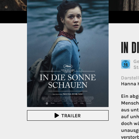
IN D
Ge
St
Darstell
Hanna 
Ein abg
Mensche
aus unt
TRAILER
auf unh
doch wä
unausge
verstor