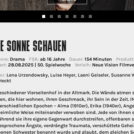
IE SONNE SCHAUEN
nre:
Drama
FSK:
ab 16 Jahre
Dauer:
154 Minuten
Produkt
art:
28.08.2025 | 50. Spielwoche
Verleih:
Neue Vision Filmv
er:
Lena Urzendowsky, Luise Heyer, Laeni Geiseler, Susanne W
Heckt
eschiedener Vierseitenhof in der Altmark. Die Wände atmen 
n, die hier wohnen, ihren Geschmack, ihr Sein in der Zeit. 
erschiedlichen Epochen – Alma (1910er), Erika (1940er), Ange
eimliche Weise miteinander verwoben sind. Jede von ihnen e
hrend sie ihre eigene Gegenwart durchstreifen, offenbaren 
sprochene Ängste, verdrängte Traumata, verschüttete Geheim
benen Schwester benannt wurde und glaubt, dem gleichen Schi