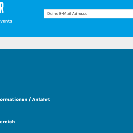
R
Events
formationen / Anfahrt
ereich