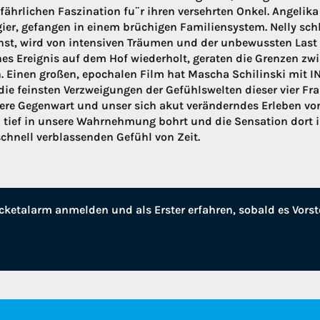
efährlichen Faszination fu¨r ihren versehrten Onkel. Angeli
ier, gefangen in einem brüchigen Familiensystem. Nelly schl
st, wird von intensiven Träumen und der unbewussten Last d
hes Ereignis auf dem Hof wiederholt, geraten die Grenzen z
 Einen großen, epochalen Film hat Mascha Schilinski mit 
 die feinsten Verzweigungen der Gefühlswelten dieser vier F
ere Gegenwart und unser sich akut veränderndes Erleben v
h tief in unsere Wahrnehmung bohrt und die Sensation dort 
 schnell verblassenden Gefühl von Zeit.
cketalarm anmelden und als Erster erfahren, sobald es Vorst