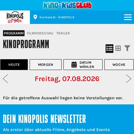
Darmstadt - KINOPOLIS
Kinopolis
PROGRAMM
FILMVORSCHAU
TRAILER
KINOPROGRAMM
DATUM
HEUTE
MORGEN
WOCHE
WÄHLEN
Freitag, 07.08.2026
Für die getroffene Auswahl liegen keine Vorstellungen vor.
DEIN KINOPOLIS NEWSLETTER
Als erster über aktuelle Filme, Angebote und Events