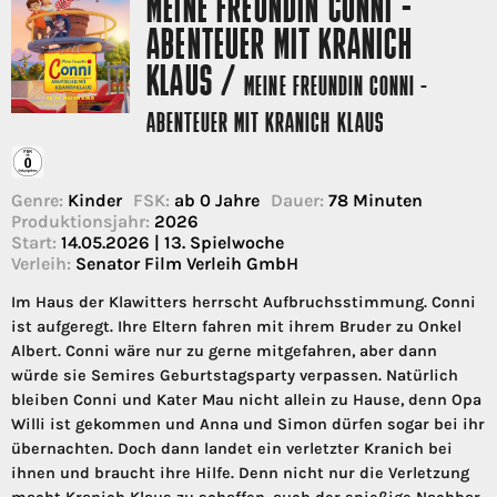
MEINE FREUNDIN CONNI -
ABENTEUER MIT KRANICH
KLAUS /
MEINE FREUNDIN CONNI -
ABENTEUER MIT KRANICH KLAUS
Genre:
Kinder
FSK:
ab 0 Jahre
Dauer:
78 Minuten
Produktionsjahr:
2026
Start:
14.05.2026 | 13. Spielwoche
Verleih:
Senator Film Verleih GmbH
Im Haus der Klawitters herrscht Aufbruchsstimmung. Conni
ist aufgeregt. Ihre Eltern fahren mit ihrem Bruder zu Onkel
Albert. Conni wäre nur zu gerne mitgefahren, aber dann
würde sie Semires Geburtstagsparty verpassen. Natürlich
bleiben Conni und Kater Mau nicht allein zu Hause, denn Opa
Willi ist gekommen und Anna und Simon dürfen sogar bei ihr
übernachten. Doch dann landet ein verletzter Kranich bei
ihnen und braucht ihre Hilfe. Denn nicht nur die Verletzung