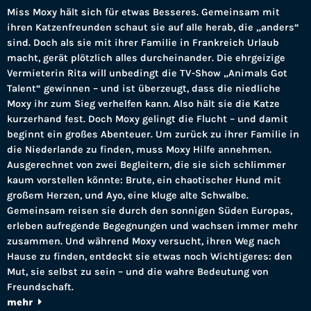
Miss Moxy hält sich für etwas Besseres. Gemeinsam mit
ihren Katzenfreunden schaut sie auf alle herab, die „anders“
sind. Doch als sie mit ihrer Familie in Frankreich Urlaub
macht, gerät plötzlich alles durcheinander. Die ehrgeizige
Vermieterin Rita will unbedingt die TV-Show „Animals Got
Talent“ gewinnen – und ist überzeugt, dass die niedliche
Moxy ihr zum Sieg verhelfen kann. Also hält sie die Katze
kurzerhand fest. Doch Moxy gelingt die Flucht – und damit
beginnt ein großes Abenteuer. Um zurück zu ihrer Familie in
die Niederlande zu finden, muss Moxy Hilfe annehmen.
Ausgerechnet von zwei Begleitern, die sie sich schlimmer
kaum vorstellen könnte: Brute, ein chaotischer Hund mit
großem Herzen, und Ayo, eine kluge alte Schwalbe.
Gemeinsam reisen sie durch den sonnigen Süden Europas,
erleben aufregende Begegnungen und wachsen immer mehr
zusammen. Und während Moxy versucht, ihren Weg nach
Hause zu finden, entdeckt sie etwas noch Wichtigeres: den
Mut, sie selbst zu sein – und die wahre Bedeutung von
Freundschaft.
mehr