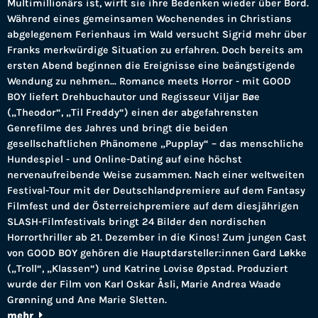
Multimillionärs ist, wirft sie ihre Bedenken wieder über Bord.
Während eines gemeinsamen Wochenendes in Christians
abgelegenem Ferienhaus im Wald versucht Sigrid mehr über
Franks merkwürdige Situation zu erfahren. Doch bereits am
ersten Abend beginnen die Ereignisse eine beängstigende
Wendung zu nehmen... Romance meets Horror - mit GOOD
BOY liefert Drehbuchautor und Regisseur Viljar Bøe
(„Theodor“, „Til Freddy“) einen der abgefahrensten
Genrefilme des Jahres und bringt die beiden
gesellschaftlichen Phänomene „Pupplay“ – das menschliche
Hundespiel - und Online-Dating auf eine höchst
nervenaufreibende Weise zusammen. Nach einer weltweiten
Festival-Tour mit der Deutschlandpremiere auf dem Fantasy
Filmfest und der Österreichpremiere auf dem diesjährigen
SLASH-Filmfestivals bringt 24 Bilder den nordischen
Horrorthriller ab 21. Dezember in die Kinos! Zum jungen Cast
von GOOD BOY gehören die Hauptdarsteller:innen Gard Løkke
(„Troll“, „Klassen“) und Katrine Lovise Øpstad. Produziert
wurde der Film von Karl Oskar Åsli, Marie Andrea Waade
Grønning und Ane Marie Sletten.
mehr