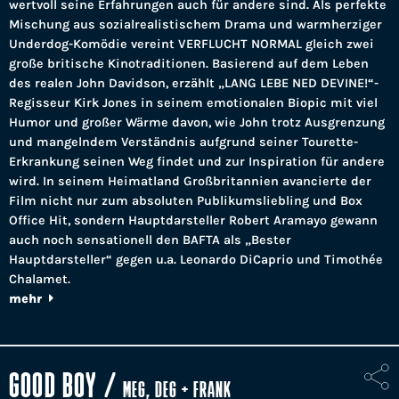
wertvoll seine Erfahrungen auch für andere sind. Als perfekte
Mischung aus sozialrealistischem Drama und warmherziger
Underdog-Komödie vereint VERFLUCHT NORMAL gleich zwei
große britische Kinotraditionen. Basierend auf dem Leben
des realen John Davidson, erzählt „LANG LEBE NED DEVINE!“-
Regisseur Kirk Jones in seinem emotionalen Biopic mit viel
Humor und großer Wärme davon, wie John trotz Ausgrenzung
und mangelndem Verständnis aufgrund seiner Tourette-
Erkrankung seinen Weg findet und zur Inspiration für andere
wird. In seinem Heimatland Großbritannien avancierte der
Film nicht nur zum absoluten Publikumsliebling und Box
Office Hit, sondern Hauptdarsteller Robert Aramayo gewann
auch noch sensationell den BAFTA als „Bester
Hauptdarsteller“ gegen u.a. Leonardo DiCaprio und Timothée
Chalamet.
mehr
GOOD BOY
/
MEG, DEG + FRANK