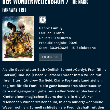
DER WUNDERWELTENBAUM
/
THE MAGIC
FARAWAY TREE
Genre:
Family
FSK:
ab 0 Jahre
Dauer:
110 Minuten
Produktionsjahr:
2026
Start:
30.04.2026 | 15. Spielwoche
FILMINFOS
Als die Geschwister Beth (Delilah Bennett-Cardy), Fran (Billie
Gadson) und Joe (Phoenix Laroche) wider ihren Willen mit
ihren Eltern (Andrew Garfield, Claire Foy) aufs Land ziehen,
beginnt für die Familie ein ganz besonderes Abenteuer. In
dem nahegelegenen, geheimnisvollen Wald entdecken die
Kinder einen magischen Baum: den bis in die Wolken
reichenden Wunderweltenbaum, in dem außergewöhnliche
Wesen wohnen. Schnell schließen sie Freundschaft mit den