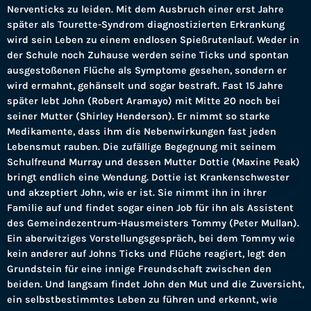
Nerventicks zu leiden. Mit dem Ausbruch einer erst Jahre
später als Tourette-Syndrom diagnostizierten Erkrankung
wird sein Leben zu einem endlosen Spießrutenlauf. Weder in
der Schule noch Zuhause werden seine Ticks und spontan
ausgestoßenen Flüche als Symptome gesehen, sondern er
wird ermahnt, gehänselt und sogar bestraft. Fast 15 Jahre
später lebt John (Robert Aramayo) mit Mitte 20 noch bei
seiner Mutter (Shirley Henderson). Er nimmt so starke
Medikamente, dass ihm die Nebenwirkungen fast jeden
Lebensmut rauben. Die zufällige Begegnung mit seinem
Schulfreund Murray und dessen Mutter Dottie (Maxine Peak)
bringt endlich eine Wendung. Dottie ist Krankenschwester
und akzeptiert John, wie er ist. Sie nimmt ihn in ihrer
Familie auf und findet sogar einen Job für ihn als Assistent
des Gemeindezentrum-Hausmeisters Tommy (Peter Mullan).
Ein aberwitziges Vorstellungsgespräch, bei dem Tommy wie
kein anderer auf Johns Ticks und Flüche reagiert, legt den
Grundstein für eine innige Freundschaft zwischen den
beiden. Und langsam findet John den Mut und die Zuversicht,
ein selbstbestimmtes Leben zu führen und erkennt, wie