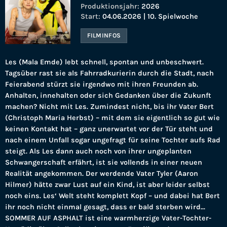
Produktionsjahr:
2026
Start:
04.06.2026 | 10. Spielwoche
FILMINFOS
Les (Mala Emde) lebt schnell, spontan und unbeschwert.
Tagsüber rast sie als Fahrradkurierin durch die Stadt, nach
Feierabend stürzt sie irgendwo mit ihren Freunden ab.
Anhalten, innehalten oder sich Gedanken über die Zukunft
machen? Nicht mit Les. Zumindest nicht, bis ihr Vater Bert
(Christoph Maria Herbst) – mit dem sie eigentlich so gut wie
keinen Kontakt hat – ganz unerwartet vor der Tür steht und
nach einem Unfall sogar ungefragt für seine Tochter aufs Rad
steigt. Als Les dann auch noch von ihrer ungeplanten
Schwangerschaft erfährt, ist sie vollends in einer neuen
Realität angekommen. Der werdende Vater Tyler (Aaron
Hilmer) hätte zwar Lust auf ein Kind, ist aber leider selbst
noch eins. Les‘ Welt steht komplett Kopf – und dabei hat Bert
ihr noch nicht einmal gesagt, dass er bald sterben wird...
SOMMER AUF ASPHALT ist eine warmherzige Vater-Tochter-