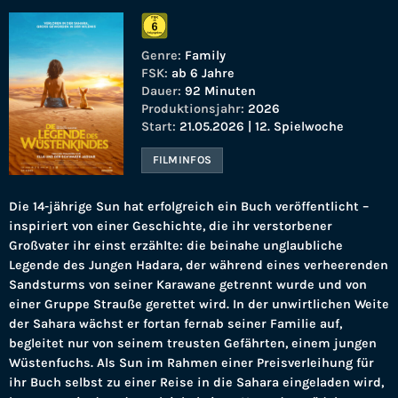
Genre:
Family
FSK:
ab 6 Jahre
Dauer:
92 Minuten
Produktionsjahr:
2026
Start:
21.05.2026 | 12. Spielwoche
FILMINFOS
Die 14-jährige Sun hat erfolgreich ein Buch veröffentlicht –
inspiriert von einer Geschichte, die ihr verstorbener
Großvater ihr einst erzählte: die beinahe unglaubliche
Legende des Jungen Hadara, der während eines verheerenden
Sandsturms von seiner Karawane getrennt wurde und von
einer Gruppe Strauße gerettet wird. In der unwirtlichen Weite
der Sahara wächst er fortan fernab seiner Familie auf,
begleitet nur von seinem treusten Gefährten, einem jungen
Wüstenfuchs. Als Sun im Rahmen einer Preisverleihung für
ihr Buch selbst zu einer Reise in die Sahara eingeladen wird,