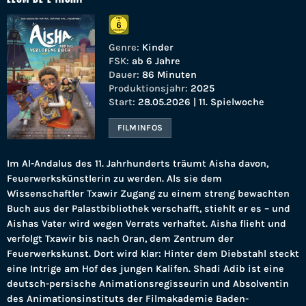
Genre:
Kinder
FSK:
ab 6 Jahre
Dauer:
86 Minuten
Produktionsjahr:
2025
Start:
28.05.2026 | 11. Spielwoche
FILMINFOS
Im Al-Andalus des 11. Jahrhunderts träumt Aisha davon,
Feuerwerkskünstlerin zu werden. Als sie dem
Wissenschaftler Txawir Zugang zu einem streng bewachten
Buch aus der Palastbibliothek verschafft, stiehlt er es – und
Aishas Vater wird wegen Verrats verhaftet. Aisha flieht und
verfolgt Txawir bis nach Oran, dem Zentrum der
Feuerwerkskunst. Dort wird klar: Hinter dem Diebstahl steckt
eine Intrige am Hof des jungen Kalifen. Shadi Adib ist eine
deutsch-persische Animationsregisseurin und Absolventin
des Animationsinstituts der Filmakademie Baden-