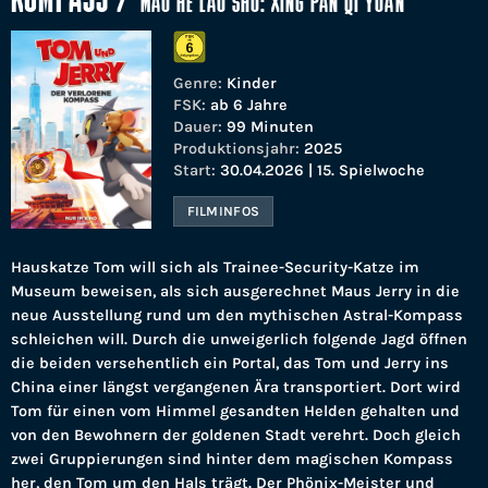
KOMPASS
/
MAO HE LAO SHU: XING PAN QI YUAN
Genre:
Kinder
FSK:
ab 6 Jahre
Dauer:
99 Minuten
Produktionsjahr:
2025
Start:
30.04.2026 | 15. Spielwoche
FILMINFOS
Hauskatze Tom will sich als Trainee-Security-Katze im
Museum beweisen, als sich ausgerechnet Maus Jerry in die
neue Ausstellung rund um den mythischen Astral-Kompass
schleichen will. Durch die unweigerlich folgende Jagd öffnen
die beiden versehentlich ein Portal, das Tom und Jerry ins
China einer längst vergangenen Ära transportiert. Dort wird
Tom für einen vom Himmel gesandten Helden gehalten und
von den Bewohnern der goldenen Stadt verehrt. Doch gleich
zwei Gruppierungen sind hinter dem magischen Kompass
her, den Tom um den Hals trägt. Der Phönix-Meister und