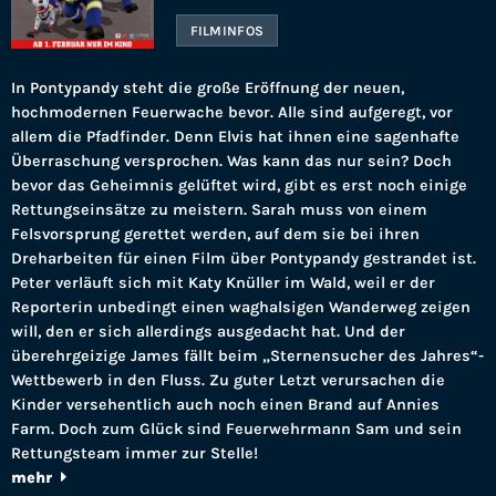
FILMINFOS
In Pontypandy steht die große Eröffnung der neuen,
hochmodernen Feuerwache bevor. Alle sind aufgeregt, vor
allem die Pfadfinder. Denn Elvis hat ihnen eine sagenhafte
Überraschung versprochen. Was kann das nur sein? Doch
bevor das Geheimnis gelüftet wird, gibt es erst noch einige
Rettungseinsätze zu meistern. Sarah muss von einem
Felsvorsprung gerettet werden, auf dem sie bei ihren
Dreharbeiten für einen Film über Pontypandy gestrandet ist.
Peter verläuft sich mit Katy Knüller im Wald, weil er der
Reporterin unbedingt einen waghalsigen Wanderweg zeigen
will, den er sich allerdings ausgedacht hat. Und der
überehrgeizige James fällt beim „Sternensucher des Jahres“-
Wettbewerb in den Fluss. Zu guter Letzt verursachen die
Kinder versehentlich auch noch einen Brand auf Annies
Farm. Doch zum Glück sind Feuerwehrmann Sam und sein
Rettungsteam immer zur Stelle!
mehr