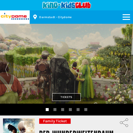
Darmstadt - Citydome
Kinopolis
TICKETS
Family Ticket