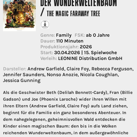
DER WUNDERWELTENBAUM
/
THE MAGIC FARAWAY TREE
Genre:
Family
FSK:
ab 0 Jahre
Dauer:
110 Minuten
Produktionsjahr:
2026
Start:
30.04.2026 | 15. Spielwoche
Verleih:
LEONINE Distribution GmbH
Darsteller:
Andrew Garfield, Claire Foy, Rebecca Ferguson,
Jennifer Saunders, Nonso Anozie, Nicola Coughlan,
Jessica Gunning
Als die Geschwister Beth (Delilah Bennett-Cardy), Fran (Billie
Gadson) und Joe (Phoenix Laroche) wider ihren Willen mit
ihren Eltern (Andrew Garfield, Claire Foy) aufs Land ziehen,
beginnt für die Familie ein ganz besonderes Abenteuer. In
dem nahegelegenen, geheimnisvollen Wald entdecken die
Kinder einen magischen Baum: den bis in die Wolken
reichenden Wunderweltenbaum, in dem außergewöhnliche