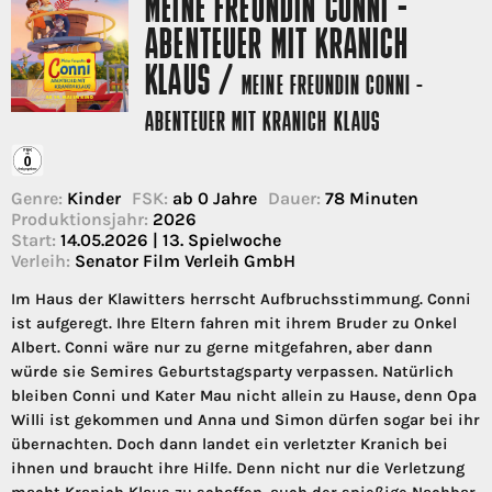
MEINE FREUNDIN CONNI -
ABENTEUER MIT KRANICH
KLAUS /
MEINE FREUNDIN CONNI -
ABENTEUER MIT KRANICH KLAUS
Genre:
Kinder
FSK:
ab 0 Jahre
Dauer:
78 Minuten
Produktionsjahr:
2026
Start:
14.05.2026 | 13. Spielwoche
Verleih:
Senator Film Verleih GmbH
Im Haus der Klawitters herrscht Aufbruchsstimmung. Conni
ist aufgeregt. Ihre Eltern fahren mit ihrem Bruder zu Onkel
Albert. Conni wäre nur zu gerne mitgefahren, aber dann
würde sie Semires Geburtstagsparty verpassen. Natürlich
bleiben Conni und Kater Mau nicht allein zu Hause, denn Opa
Willi ist gekommen und Anna und Simon dürfen sogar bei ihr
übernachten. Doch dann landet ein verletzter Kranich bei
ihnen und braucht ihre Hilfe. Denn nicht nur die Verletzung