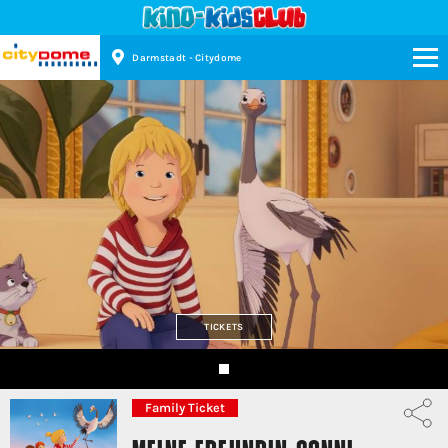
Darmstadt - Citydome
Kinopolis
TICKETS
Family Ticket