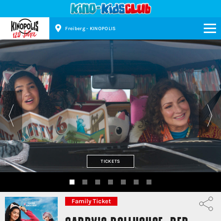
Freiberg - KINOPOLIS
Kinopolis
TICKETS
Family Ticket