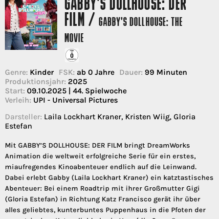
GABBY'S DOLLHOUSE: DER
FILM /
GABBY'S DOLLHOUSE: THE
MOVIE
Genre:
Kinder
FSK:
ab 0 Jahre
Dauer:
99 Minuten
Produktionsjahr:
2025
Start:
09.10.2025 | 44. Spielwoche
Verleih:
UPI - Universal Pictures
Darsteller:
Laila Lockhart Kraner, Kristen Wiig, Gloria
Estefan
Mit GABBY’S DOLLHOUSE: DER FILM bringt DreamWorks
Animation die weltweit erfolgreiche Serie für ein erstes,
miaufregendes Kinoabenteuer endlich auf die Leinwand.
Dabei erlebt Gabby (Laila Lockhart Kraner) ein katztastisches
Abenteuer: Bei einem Roadtrip mit ihrer Großmutter Gigi
(Gloria Estefan) in Richtung Katz Francisco gerät ihr über
alles geliebtes, kunterbuntes Puppenhaus in die Pfoten der