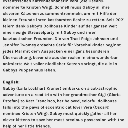
exzentrischen Katzenliebhaberin Vera (die Oscar®-
nominierte Kristen Wiig). Schnell muss Gabby all ihre
cleveren Kätzchen zusammentrommeln, um mit Hilfe der
kleinen Freunde ihren kostbarsten Besitz zu retten. Seit 2021
feiern dank Gabby’s Dollhouse Kinder auf der ganzen Welt
eine riesige Streuselparty mit Gabby und ihren
katztastischen Freunden. Die von Traci Paige Johnson und
Jennifer Twomey erdachte Serie für Vorschulkinder beginnt
jedes Mal mit dem Auspacken einer ganz besonderen
Überraschung, bevor sie aus der realen in eine wunderbar
animierte Welt voller niedlicher Katzen springt, die alle in
Gabbys Puppenhaus leben.
English:
Gabby (Laila Lockhart Kraner) embarks on a cat-astrophic
adventure: on a road trip with her grandmother Gigi (Gloria
Estefan) to Katz Francisco, her beloved, colorful dollhouse
falls into the paws of eccentric cat lover Vera (Oscar®
nominee Kristen Wiig). Gabby must quickly gather all her
clever kittens to save her most precious possession with the
help of her little friends.