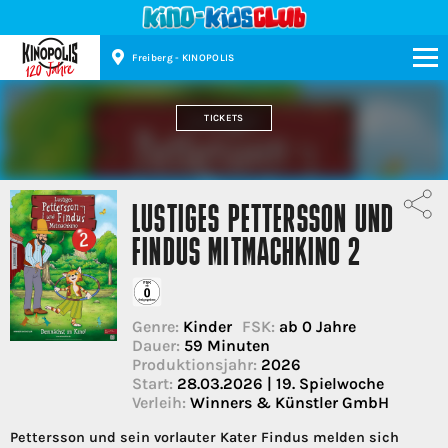
Freiberg - KINOPOLIS
Kinopolis
TICKETS
LUSTIGES PETTERSSON UND
FINDUS MITMACHKINO 2
Genre:
Kinder
FSK:
ab 0 Jahre
Dauer:
59 Minuten
Produktionsjahr:
2026
Start:
28.03.2026 | 19. Spielwoche
Verleih:
Winners & Künstler GmbH
Pettersson und sein vorlauter Kater Findus melden sich