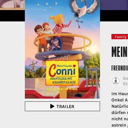
Family 
MEIN
FREUNDI
Ge
St
Im Haus
Onkel A
Natürli
TRAILER
dürfen 
nicht n
astrein