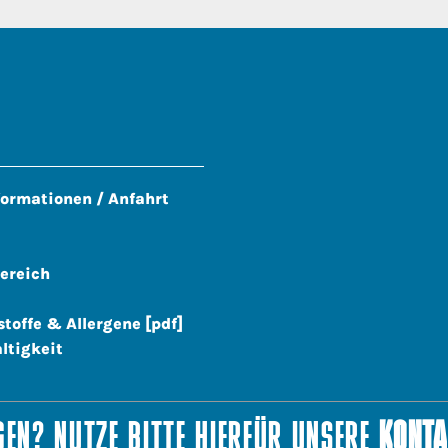
formationen / Anfahrt
ereich
stoffe & Allergene [pdf]
ltigkeit
EN? NUTZE BITTE HIERFÜR UNSERE
KONTA