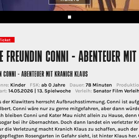
Ticket
E FREUNDIN CONNI - ABENTEUER MI
N CONNI - ABENTEUER MIT KRANICH KLAUS
nre:
Kinder
FSK:
ab 0 Jahre
Dauer:
78 Minuten
Produktio
art:
14.05.2026 | 13. Spielwoche
Verleih:
Senator Film Verle
 der Klawitters herrscht Aufbruchsstimmung. Conni ist aufge
lbert. Conni wäre nur zu gerne mitgefahren, aber dann würd
ch bleiben Conni und Kater Mau nicht allein zu Hause, den
sogar bei ihr übernachten. Doch dann landet ein verletzter K
ur die Verletzung macht Kranich Klaus zu schaffen, auch der
 gepflegten Rosengarten in Gefahr sieht, ist hinter Klaus he