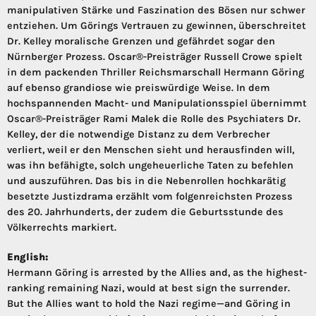
manipulativen Stärke und Faszination des Bösen nur schwer
entziehen. Um Görings Vertrauen zu gewinnen, überschreitet
Dr. Kelley moralische Grenzen und gefährdet sogar den
Nürnberger Prozess. Oscar®-Preisträger Russell Crowe spielt
in dem packenden Thriller Reichsmarschall Hermann Göring
auf ebenso grandiose wie preiswürdige Weise. In dem
hochspannenden Macht- und Manipulationsspiel übernimmt
Oscar®-Preisträger Rami Malek die Rolle des Psychiaters Dr.
Kelley, der die notwendige Distanz zu dem Verbrecher
verliert, weil er den Menschen sieht und herausfinden will,
was ihn befähigte, solch ungeheuerliche Taten zu befehlen
und auszuführen. Das bis in die Nebenrollen hochkarätig
besetzte Justizdrama erzählt vom folgenreichsten Prozess
des 20. Jahrhunderts, der zudem die Geburtsstunde des
Völkerrechts markiert.
English:
Hermann Göring is arrested by the Allies and, as the highest-
ranking remaining Nazi, would at best sign the surrender.
But the Allies want to hold the Nazi regime—and Göring in