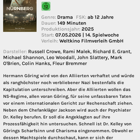
Genre:
Drama
FSK:
ab 12 Jahre
Dauer:
149 Minuten
Produktionsjahr:
2025
Start:
07.05.2026 | 14. Spielwoche
Verleih:
Weltkino Filmverleih GmbH
Darsteller:
Russell Crowe, Rami Malek, Richard E. Grant,
Michael Shannon, Leo Woodall, John Slattery, Mark
O'Brien, Colin Hanks, Fleur Bremmer
Hermann Göring wird von den Alliierten verhaftet und würde
als ranghöchster noch verbliebener Nazi bestenfalls die
Kapitulation unterschreiben. Aber die Alliierten wollen das
NS-Regime, allen voran Göring, für seine unfassbaren Taten
vor einem internationalen Gericht zur Rechenschaft ziehen.
Neben dem Chefankläger Jackson wird auch der Psychiater
Dr. Kelley berufen. Er soll die Angeklagten auf ihre
Prozessfähigkeit hin untersuchen. Schnell ist Dr. Kelley von
Görings Scharfsinn und Charisma eingenommen. Obwohl er
dessen Machtspiele durchschaut, kann er sich der