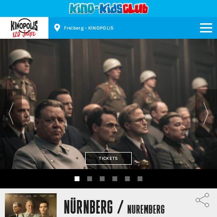
Freiberg - KINOPOLIS
Kinopolis
TICKETS
NÜRNBERG /
NUREMBERG