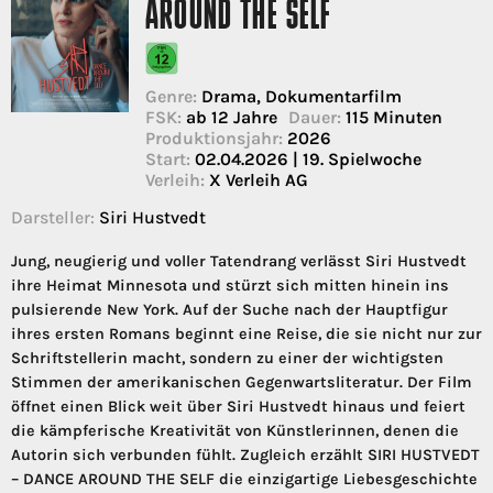
AROUND THE SELF
Genre:
Drama, Dokumentarfilm
FSK:
ab 12 Jahre
Dauer:
115 Minuten
Produktionsjahr:
2026
Start:
02.04.2026 | 19. Spielwoche
Verleih:
X Verleih AG
Darsteller:
Siri Hustvedt
Jung, neugierig und voller Tatendrang verlässt Siri Hustvedt
ihre Heimat Minnesota und stürzt sich mitten hinein ins
pulsierende New York. Auf der Suche nach der Hauptfigur
ihres ersten Romans beginnt eine Reise, die sie nicht nur zur
Schriftstellerin macht, sondern zu einer der wichtigsten
Stimmen der amerikanischen Gegenwartsliteratur. Der Film
öffnet einen Blick weit über Siri Hustvedt hinaus und feiert
die kämpferische Kreativität von Künstlerinnen, denen die
Autorin sich verbunden fühlt. Zugleich erzählt SIRI HUSTVEDT
– DANCE AROUND THE SELF die einzigartige Liebesgeschichte