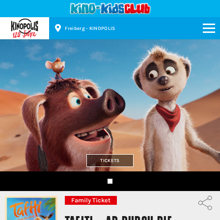
Freiberg - KINOPOLIS
Kinopolis
TICKETS
Family Ticket