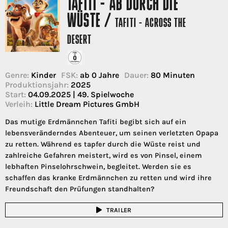
TAFITI - AB DURCH DIE
WÜSTE /
TAFITI - ACROSS THE
DESERT
Genre:
Kinder
FSK:
ab 0 Jahre
Dauer:
80 Minuten
Produktionsjahr:
2025
Start:
04.09.2025 | 49. Spielwoche
Verleih:
Little Dream Pictures GmbH
Das mutige Erdmännchen Tafiti begibt sich auf ein
lebensveränderndes Abenteuer, um seinen verletzten Opapa
zu retten. Während es tapfer durch die Wüste reist und
zahlreiche Gefahren meistert, wird es von Pinsel, einem
lebhaften Pinselohrschwein, begleitet. Werden sie es
schaffen das kranke Erdmännchen zu retten und wird ihre
Freundschaft den Prüfungen standhalten?
TRAILER