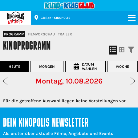
Gießen - KINOPOLIS
Kinopolis
PROGRAMM
FILMVORSCHAU
TRAILER
KINOPROGRAMM
DATUM
HEUTE
MORGEN
WOCHE
WÄHLEN
Montag, 10.08.2026
Für die getroffene Auswahl liegen keine Vorstellungen vor.
DEIN KINOPOLIS NEWSLETTER
Als erster über aktuelle Filme, Angebote und Events