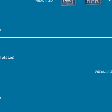
h
lplätze)
h