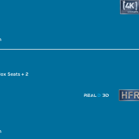
h
ox Seats + 2
h