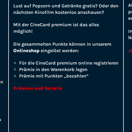
A
Lust auf Popcorn und Getränke gratis? Oder den
p
nächsten Kinofilm kostenlos anschauen?
e
Mit der CineCard premium ist das alles
möglich!
I
N
Die gesammelten Punkte können in unserem
Onlineshop
eingelöst werden:
J
Für die CineCard premium online registrieren
Prämie in den Warenkorb legen
Prämie mit Punkten „bezahlen“
ln
Prämien und Vorteile
u