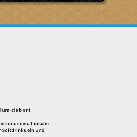
mium-club
an!
astronomien. Tausche
r Softdrinks ein und