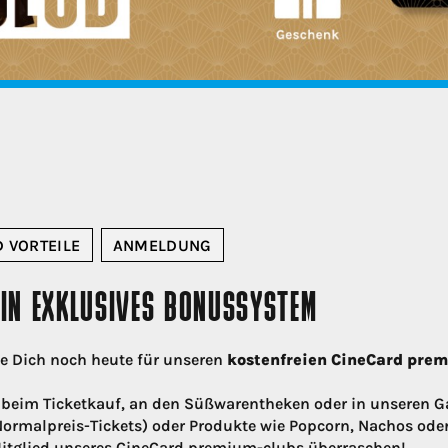
 VORTEILE
ANMELDUNG
DEIN EXKLUSIVES BONUSSYSTEM
de Dich noch heute für unseren
kostenfreien CineCard pre
beim Ticketkauf, an den Süßwarentheken oder in unseren G
 Normalpreis-Tickets) oder Produkte wie Popcorn, Nachos ode
 Mitglied unseres CineCard premium-clubs überraschen!