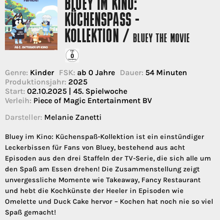
BLUEY IM KINO:
KÜCHENSPASS - K
OLLEKTION /
BLUEY THE MOVIE
Genre:
Kinder
FSK:
ab 0 Jahre
Dauer:
54 Minuten
Produktionsjahr:
2025
Start:
02.10.2025 | 45. Spielwoche
Verleih:
Piece of Magic Entertainment BV
Darsteller:
Melanie Zanetti
Bluey im Kino: Küchenspaß-Kollektion ist ein einstündiger
Leckerbissen für Fans von Bluey, bestehend aus acht
Episoden aus den drei Staffeln der TV-Serie, die sich alle um
den Spaß am Essen drehen! Die Zusammenstellung zeigt
unvergessliche Momente wie Takeaway, Fancy Restaurant
und hebt die Kochkünste der Heeler in Episoden wie
Omelette und Duck Cake hervor – Kochen hat noch nie so viel
Spaß gemacht!