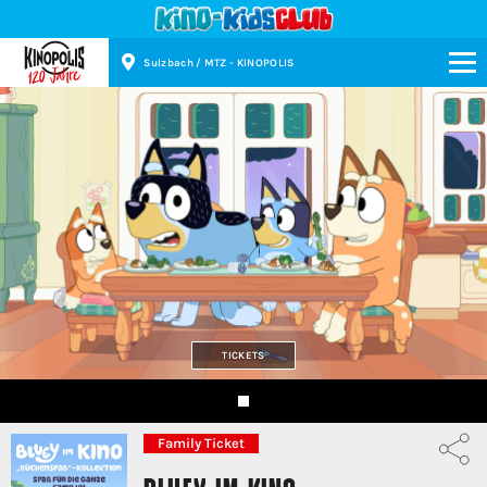
Sulzbach / MTZ - KINOPOLIS
Kinopolis
TICKETS
Family Ticket