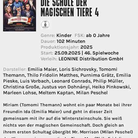
DIE SCHULE DER
MAGISCHEN TIERE 4
Genre:
Kinder
FSK:
ab 0 Jahre
Dauer:
102 Minuten
Produktionsjahr:
2025
Start:
25.09.2025 | 46. Spielwoche
Verleih:
LEONINE Distribution GmbH
Darsteller:
Emilia Maier, Loris Sichrovsky, Tomomi
Themann, Thilo Fridolin Matthes, Purnima Grätz, Emilia
Pieske, Luis Vorbach, Leonard Conrads, Philip Müller,
Christina Große, Justus von Dohnányi, Heiko Pinkowski,
Marleen Lohse, Meltem Kaptan, Milan Peschel
Miriam (Tomomi Themann) wohnt ein paar Monate bei ihrer
Freundin Ida (Emilia Maier) und geht in dieser Zeit
gemeinsam mit ihr auf die Wintersteinschule. Sie weiß
nichts von der magischen Gemeinschaft. Doch gleich an
ihrem ersten Schultag übergibt Mr. Morrison (Milan Peschel)