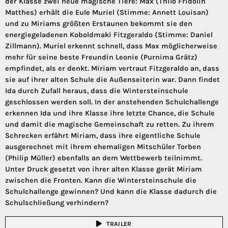
der Klasse zwei neue magische Tiere: Max (Thilo Fridolin
Matthes) erhält die Eule Muriel (Stimme: Annett Louisan)
und zu Miriams größten Erstaunen bekommt sie den
energiegeladenen Koboldmaki Fitzgeraldo (Stimme: Daniel
Zillmann). Muriel erkennt schnell, dass Max möglicherweise
mehr für seine beste Freundin Leonie (Purnima Grätz)
empfindet, als er denkt. Miriam vertraut Fitzgeraldo an, dass
sie auf ihrer alten Schule die Außenseiterin war. Dann findet
Ida durch Zufall heraus, dass die Wintersteinschule
geschlossen werden soll. In der anstehenden Schulchallenge
erkennen Ida und ihre Klasse ihre letzte Chance, die Schule
und damit die magische Gemeinschaft zu retten. Zu ihrem
Schrecken erfährt Miriam, dass ihre eigentliche Schule
ausgerechnet mit ihrem ehemaligen Mitschüler Torben
(Philip Müller) ebenfalls an dem Wettbewerb teilnimmt.
Unter Druck gesetzt von ihrer alten Klasse gerät Miriam
zwischen die Fronten. Kann die Wintersteinschule die
Schulchallenge gewinnen? Und kann die Klasse dadurch die
Schulschließung verhindern?
TRAILER