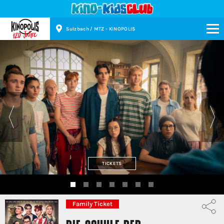
Sulzbach / MTZ - KINOPOLIS
Kinopolis
TICKETS
Family Ticket