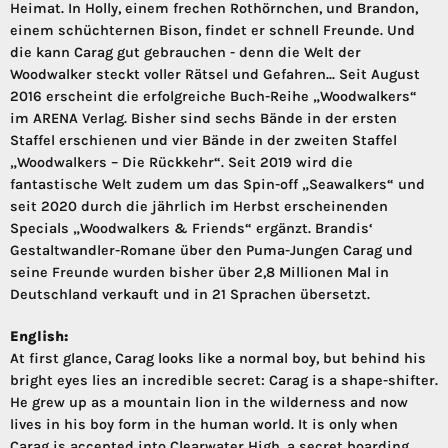
Heimat. In Holly, einem frechen Rothörnchen, und Brandon,
einem schüchternen Bison, findet er schnell Freunde. Und
die kann Carag gut gebrauchen - denn die Welt der
Woodwalker steckt voller Rätsel und Gefahren... Seit August
2016 erscheint die erfolgreiche Buch-Reihe „Woodwalkers“
im ARENA Verlag. Bisher sind sechs Bände in der ersten
Staffel erschienen und vier Bände in der zweiten Staffel
„Woodwalkers – Die Rückkehr“. Seit 2019 wird die
fantastische Welt zudem um das Spin-off „Seawalkers“ und
seit 2020 durch die jährlich im Herbst erscheinenden
Specials „Woodwalkers & Friends“ ergänzt. Brandis‘
Gestaltwandler-Romane über den Puma-Jungen Carag und
seine Freunde wurden bisher über 2,8 Millionen Mal in
Deutschland verkauft und in 21 Sprachen übersetzt.
English:
At first glance, Carag looks like a normal boy, but behind his
bright eyes lies an incredible secret: Carag is a shape-shifter.
He grew up as a mountain lion in the wilderness and now
lives in his boy form in the human world. It is only when
Carag is accepted into Clearwater High, a secret boarding