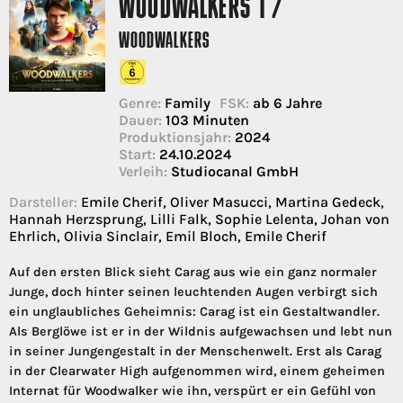
WOODWALKERS 1 /
WOODWALKERS
Genre:
Family
FSK:
ab 6 Jahre
Dauer:
103 Minuten
Produktionsjahr:
2024
Start:
24.10.2024
Verleih:
Studiocanal GmbH
Darsteller:
Emile Cherif, Oliver Masucci, Martina Gedeck,
Hannah Herzsprung, Lilli Falk, Sophie Lelenta, Johan von
Ehrlich, Olivia Sinclair, Emil Bloch, Emile Cherif
Auf den ersten Blick sieht Carag aus wie ein ganz normaler
Junge, doch hinter seinen leuchtenden Augen verbirgt sich
ein unglaubliches Geheimnis: Carag ist ein Gestaltwandler.
Als Berglöwe ist er in der Wildnis aufgewachsen und lebt nun
in seiner Jungengestalt in der Menschenwelt. Erst als Carag
in der Clearwater High aufgenommen wird, einem geheimen
Internat für Woodwalker wie ihn, verspürt er ein Gefühl von