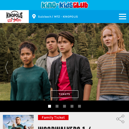
Sulzbach / MTZ - KINOPOLIS
Kinopolis
TICKETS
Family Ticket