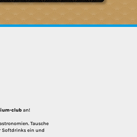
mium-club
an!
astronomien. Tausche
r Softdrinks ein und