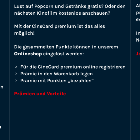
A
Lust auf Popcorn und Getränke gratis? Oder den
p
nächsten Kinofilm kostenlos anschauen?
e
Mit der CineCard premium ist das alles
möglich!
I
N
Die gesammelten Punkte können in unserem
Onlineshop
eingelöst werden:
J
Für die CineCard premium online registrieren
Prämie in den Warenkorb legen
Prämie mit Punkten „bezahlen“
ln
Prämien und Vorteile
u