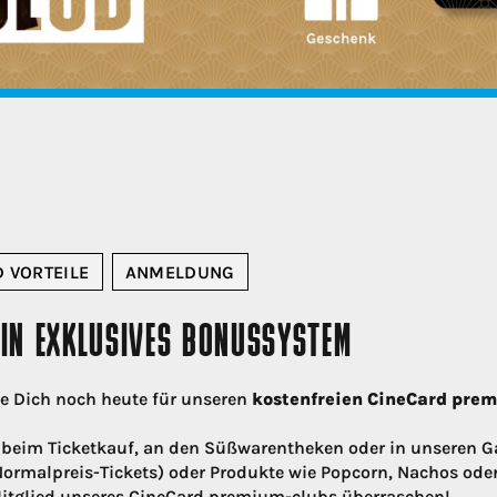
 VORTEILE
ANMELDUNG
DEIN EXKLUSIVES BONUSSYSTEM
de Dich noch heute für unseren
kostenfreien CineCard pre
beim Ticketkauf, an den Süßwarentheken oder in unseren G
 Normalpreis-Tickets) oder Produkte wie Popcorn, Nachos ode
 Mitglied unseres CineCard premium-clubs überraschen!