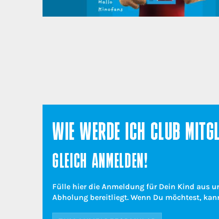
WIE WERDE ICH CLUB MITG
GLEICH ANMELDEN!
Fülle hier die Anmeldung für Dein Kind aus u
Abholung bereitliegt. Wenn Du möchtest, kan