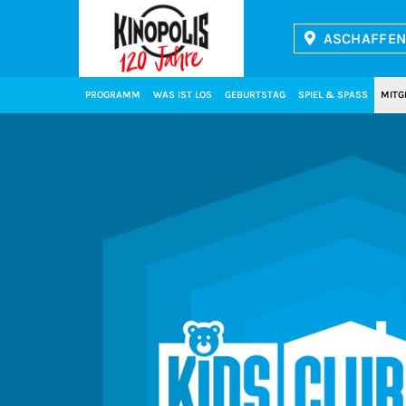
ASCHAFFEN
Kinopolis
PROGRAMM
WAS IST LOS
GEBURTSTAG
SPIEL & SPASS
MITG