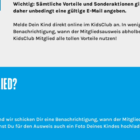
Wichtig: Sämtliche Vorteile und Sonderaktionen gi
daher unbedingt eine gültige E-Mail angeben.
Melde Dein Kind direkt online im KidsClub an. In we
Benachrichtigung, wann der Mitgliedsausweis abholber
KidsClub Mitglied alle tollen Vorteile nutzen!
LIED?
nd wir schicken Dir eine Benachrichtigung, wann der Mitglie
nst Du für den Ausweis auch ein Foto Deines Kindes hochlad