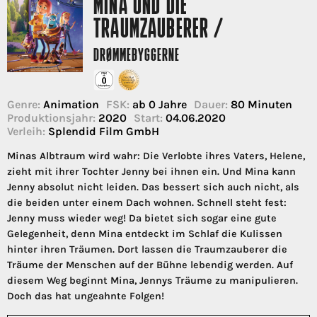
MINA UND DIE
TRAUMZAUBERER /
DRØMMEBYGGERNE
Genre:
Animation
FSK:
ab 0 Jahre
Dauer:
80 Minuten
Produktionsjahr:
2020
Start:
04.06.2020
Verleih:
Splendid Film GmbH
Minas Albtraum wird wahr: Die Verlobte ihres Vaters, Helene,
zieht mit ihrer Tochter Jenny bei ihnen ein. Und Mina kann
Jenny absolut nicht leiden. Das bessert sich auch nicht, als
die beiden unter einem Dach wohnen. Schnell steht fest:
Jenny muss wieder weg! Da bietet sich sogar eine gute
Gelegenheit, denn Mina entdeckt im Schlaf die Kulissen
hinter ihren Träumen. Dort lassen die Traumzauberer die
Träume der Menschen auf der Bühne lebendig werden. Auf
diesem Weg beginnt Mina, Jennys Träume zu manipulieren.
Doch das hat ungeahnte Folgen!