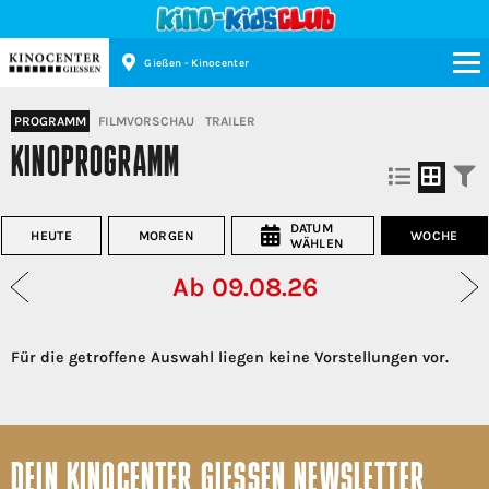
Gießen - Kinocenter
Kinopolis
PROGRAMM
FILMVORSCHAU
TRAILER
KINOPROGRAMM
DATUM
HEUTE
MORGEN
WOCHE
WÄHLEN
Ab 09.08.26
Für die getroffene Auswahl liegen keine Vorstellungen vor.
DEIN KINOCENTER GIESSEN NEWSLETTER