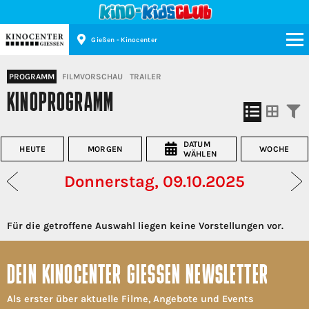
Gießen - Kinocenter
Kinopolis
PROGRAMM
FILMVORSCHAU
TRAILER
KINOPROGRAMM
DATUM
HEUTE
MORGEN
WOCHE
WÄHLEN
Donnerstag, 09.10.2025
Für die getroffene Auswahl liegen keine Vorstellungen vor.
DEIN KINOCENTER GIESSEN NEWSLETTER
Als erster über aktuelle Filme, Angebote und Events