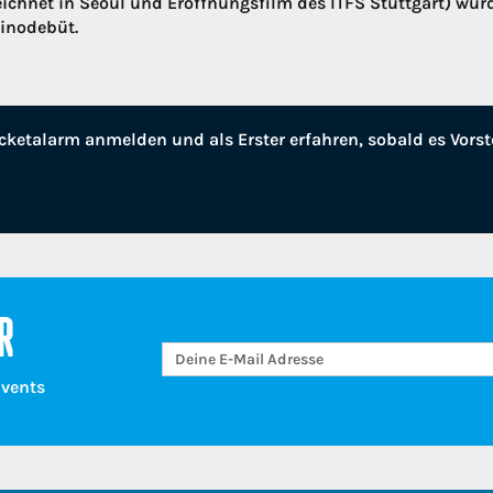
ichnet in Seoul und Eröffnungsfilm des ITFS Stuttgart) wurde
Kinodebüt.
cketalarm anmelden und als Erster erfahren, sobald es Vorst
R
Events