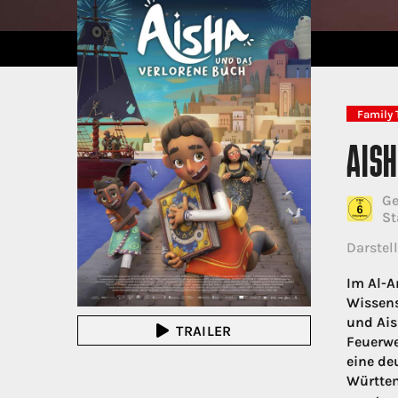
Family 
AIS
Ge
St
Darstell
Im Al-A
Wissens
und Ais
TRAILER
Feuerwe
eine de
Württem