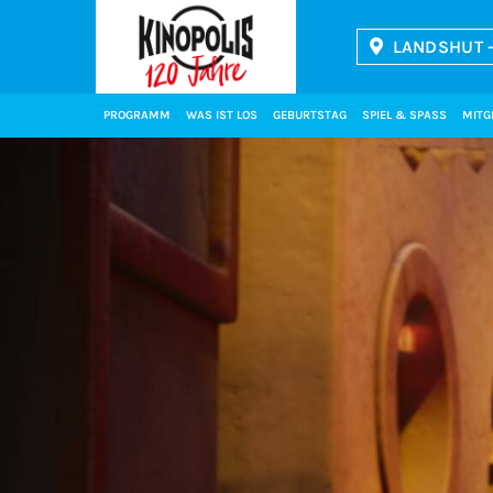
LANDSHUT -
Kinopolis
PROGRAMM
WAS IST LOS
GEBURTSTAG
SPIEL & SPASS
MITG