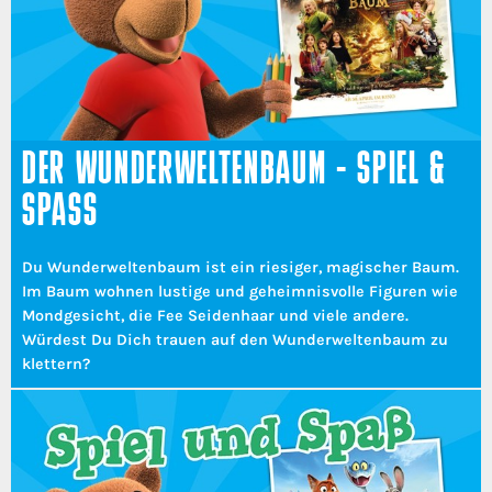
DER WUNDERWELTENBAUM - SPIEL &
SPASS
Du Wunderweltenbaum ist ein riesiger, magischer Baum.
Im Baum wohnen lustige und geheimnisvolle Figuren wie
Mondgesicht, die Fee Seidenhaar und viele andere.
Würdest Du Dich trauen auf den Wunderweltenbaum zu
klettern?