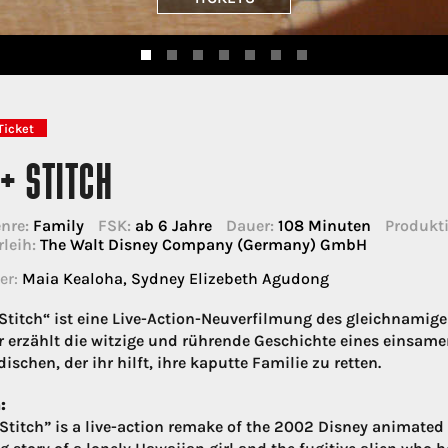
Ticket
 + STITCH
nre:
Family
FSK:
ab 6 Jahre
Dauer:
108 Minuten
Produkti
rleih:
The Walt Disney Company (Germany) GmbH
er:
Maia Kealoha, Sydney Elizebeth Agudong
 Stitch“ ist eine Live-Action-Neuverfilmung des gleichnamig
r erzählt die witzige und rührende Geschichte eines einsa
ischen, der ihr hilft, ihre kaputte Familie zu retten.
:
 Stitch” is a live-action remake of the 2002 Disney animated 