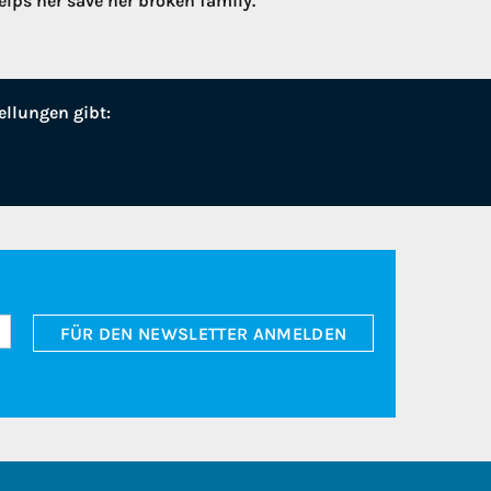
elps her save her broken family.
ellungen gibt:
FÜR DEN NEWSLETTER ANMELDEN