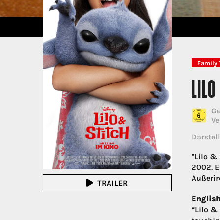
Family 
LILO
Ge
Ve
Darstell
"Lilo &
2002. E
Außerird
TRAILER
English
“Lilo &