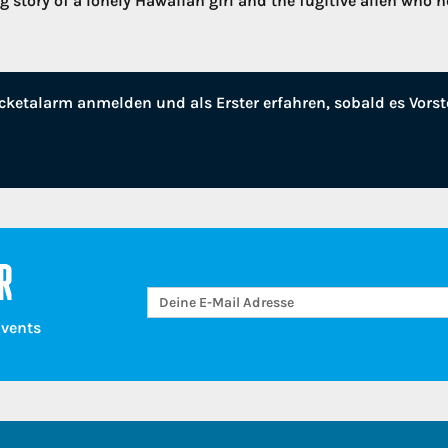
g story of a lonely Hawaiian girl and the fugitive alien who h
cketalarm anmelden und als Erster erfahren, sobald es Vorst
R
Events