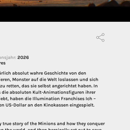
onsjahr:
2026
res
rlich absolut wahre Geschichte von den
ieren, Monster auf die Welt loslassen und sich
retten, das sie selbst angerichtet haben. In
s die absoluten Kult-Animationsfiguren ihrer
ebt, haben die Illumination Franchises Ich –
en US-Dollar an den Kinokassen eingespielt.
 true story of the Minions and how they conquer
 the world, and then heroically set out to save