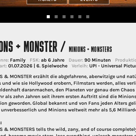
IONS + MONSTER /
MINIONS + MONSTERS
nre:
Family
FSK:
ab 6 Jahre
Dauer:
90 Minuten
Produkti
art:
01.07.2026 | 6. Spielwoche
Verleih:
UPI - Universal Pictu
 & MONSTER erzählt die abgefahrene, aberwitzige und natü
 und wie sie Hollywood erobern, Filmstars werden, alles verl
ldenhaft daranmachen, den Planeten vor genau dem Chaos zu 
r als zehn Jahren seit ihrem ersten Auftritt sind die Minion
ion geworden. Global bekannt und von Fans jeden Alters geli
 unverbesserlich und Minions weltweit mehr als 5,6 Milliard
:
 & MONSTERS tells the wild, zany, and of course completely
od, become movie stars, lose everything, unleash monsters on