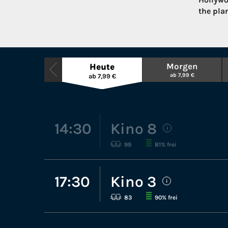
the pla
Morgen
Heute
ab 7,99 €
ab 7,99 €
14:30
Kino 8
i
99
81% frei
17:30
Kino 3
i
83
90% frei