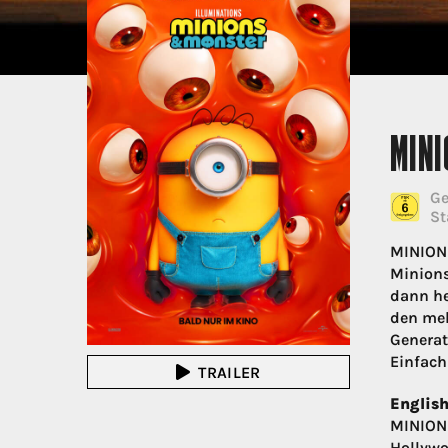
MIN
Ge
St
MINIONS
Minions
dann he
den meh
Generat
Einfach
TRAILER
English
MINIONS
Hollywo