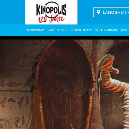
LANDSHUT -
Kinopolis
PROGRAMM
WAS IST LOS
GEBURTSTAG
SPIEL & SPASS
MITG