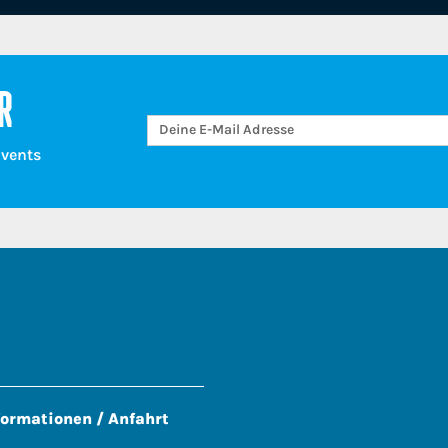
R
Events
formationen / Anfahrt