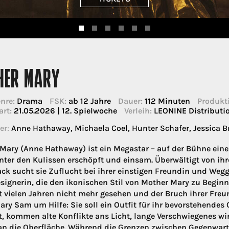
HER MARY
nre:
Drama
FSK:
ab 12 Jahre
Dauer:
112 Minuten
Produkti
art:
21.05.2026 | 12. Spielwoche
Verleih:
LEONINE Distribut
er:
Anne Hathaway, Michaela Coel, Hunter Schafer, Jessica Br
Mary (Anne Hathaway) ist ein Megastar – auf der Bühne ein
nter den Kulissen erschöpft und einsam. Überwältigt von i
k sucht sie Zuflucht bei ihrer einstigen Freundin und Wegg
ignerin, die den ikonischen Stil von Mother Mary zu Beginn 
t vielen Jahren nicht mehr gesehen und der Bruch ihrer Freund
Mary Sam um Hilfe: Sie soll ein Outfit für ihr bevorstehen
t, kommen alte Konflikte ans Licht, lange Verschwiegenes wi
an die Oberfläche. Während die Grenzen zwischen Gegenwar