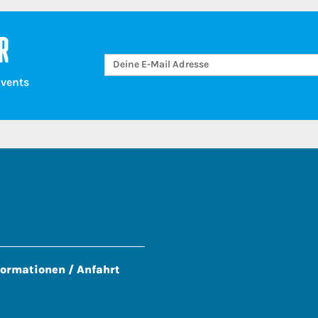
R
Events
formationen / Anfahrt