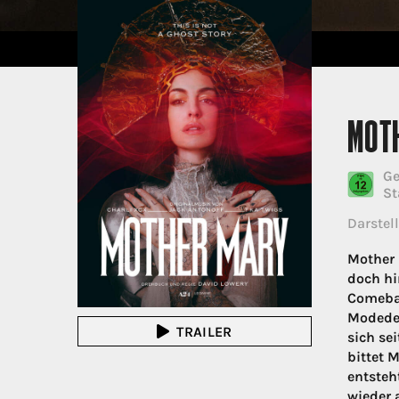
MOT
Ge
St
Darstell
Mother 
doch hi
Comebac
Modedes
TRAILER
sich sei
bittet 
entsteh
wieder 