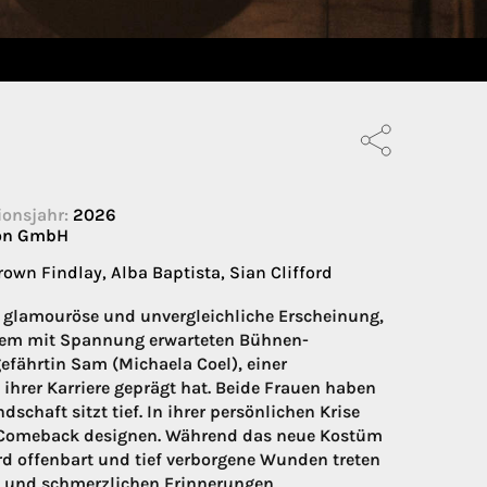
onsjahr:
2026
ion GmbH
own Findlay, Alba Baptista, Sian Clifford
e glamouröse und unvergleichliche Erscheinung,
hrem mit Spannung erwarteten Bühnen-
efährtin Sam (Michaela Coel), einer
ihrer Karriere geprägt hat. Beide Frauen haben
schaft sitzt tief. In ihrer persönlichen Krise
des Comeback designen. Während das neue Kostüm
rd offenbart und tief verborgene Wunden treten
t und schmerzlichen Erinnerungen