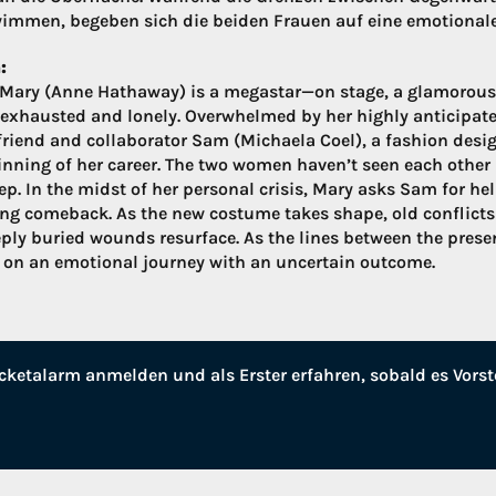
immen, begeben sich die beiden Frauen auf eine emotional
:
Mary (Anne Hathaway) is a megastar—on stage, a glamorous
 exhausted and lonely. Overwhelmed by her highly anticipate
friend and collaborator Sam (Michaela Coel), a fashion desi
inning of her career. The two women haven’t seen each other i
p. In the midst of her personal crisis, Mary asks Sam for hel
g comeback. As the new costume takes shape, old conflicts c
ply buried wounds resurface. As the lines between the pres
on an emotional journey with an uncertain outcome.
cketalarm anmelden und als Erster erfahren, sobald es Vorst