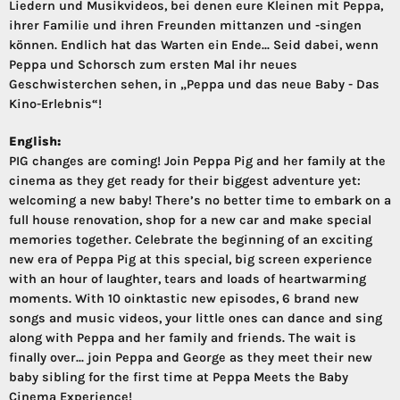
Liedern und Musikvideos, bei denen eure Kleinen mit Peppa,
ihrer Familie und ihren Freunden mittanzen und -singen
können. Endlich hat das Warten ein Ende... Seid dabei, wenn
Peppa und Schorsch zum ersten Mal ihr neues
Geschwisterchen sehen, in „Peppa und das neue Baby - Das
Kino-Erlebnis“!
English:
PIG changes are coming! Join Peppa Pig and her family at the
cinema as they get ready for their biggest adventure yet:
welcoming a new baby! There’s no better time to embark on a
full house renovation, shop for a new car and make special
memories together. Celebrate the beginning of an exciting
new era of Peppa Pig at this special, big screen experience
with an hour of laughter, tears and loads of heartwarming
moments. With 10 oinktastic new episodes, 6 brand new
songs and music videos, your little ones can dance and sing
along with Peppa and her family and friends. The wait is
finally over... join Peppa and George as they meet their new
baby sibling for the first time at Peppa Meets the Baby
Cinema Experience!