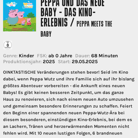
PEPPA UND DAS NEUE
BABY - DAS KINO-
ERLEBNIS /
PEPPA MEETS THE
BABY
Genre:
Kinder
FSK:
ab 0 Jahre
Dauer:
68 Minuten
Produktionsjahr:
2025
Start:
29.05.2025
OINKTASTISCHE Veränderungen stehen bevor! Seid im Kino
dabei, wenn Peppa Wutz und ihre Familie sich auf ihr bislang
größtes Abenteuer vorbereiten - die Ankunft eines neuen
Babys! Es gibt keinen besseren Zeitpunkt, um das ganze
Haus zu renovieren, sich nach einem neuen Auto umzusehen
und gemeinsam besondere Erinnerungen zu schaffen. Feiert
den Beginn einer spannenden neuen Peppa-Wutz-Ära bei
diesem besonderen, einstündigen Kino-Erlebnis, bei dem es
an Lachern, Tränen und herzerwärmenden Momenten nicht
fehlen wird. Mit 10 neuen lustigen Folgen, 6 brandneuen