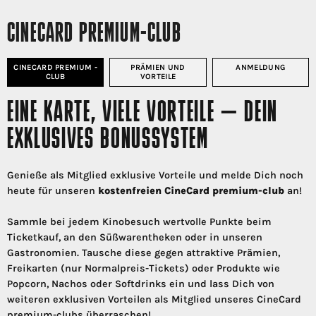
CINECARD PREMIUM-CLUB
CINECARD PREMIUM -
PRÄMIEN UND
ANMELDUNG
CLUB
VORTEILE
EINE KARTE, VIELE VORTEILE – DEIN
EXKLUSIVES BONUSSYSTEM
Genieße als Mitglied exklusive Vorteile und melde Dich noch
heute für unseren
kostenfreien CineCard premium-club
an!
Sammle bei jedem Kinobesuch wertvolle Punkte beim
Ticketkauf, an den Süßwarentheken oder in unseren
Gastronomien. Tausche diese gegen attraktive Prämien,
Freikarten (nur Normalpreis-Tickets) oder Produkte wie
Popcorn, Nachos oder Softdrinks ein und lass Dich von
weiteren exklusiven Vorteilen als Mitglied unseres CineCard
premium-clubs überraschen!