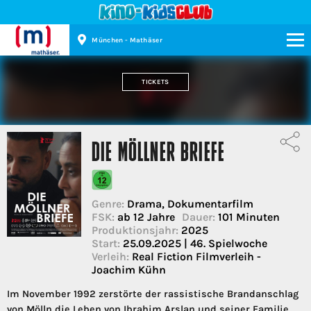
München - Mathäser
Kinopolis
TICKETS
DIE MÖLLNER BRIEFE
Genre:
Drama, Dokumentarfilm
FSK:
ab 12 Jahre
Dauer:
101 Minuten
Produktionsjahr:
2025
Start:
25.09.2025 | 46. Spielwoche
Verleih:
Real Fiction Filmverleih -
Joachim Kühn
Im November 1992 zerstörte der rassistische Brandanschlag
von Mölln die Leben von Ibrahim Arslan und seiner Familie.