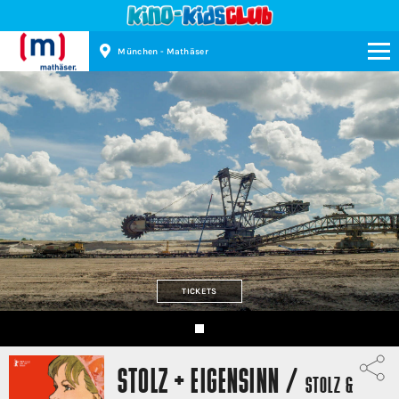
München - Mathäser
Kinopolis
TICKETS
STOLZ + EIGENSINN /
STOLZ &