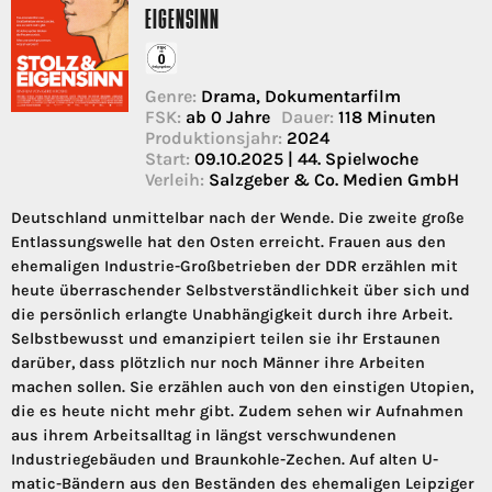
EIGENSINN
Genre:
Drama, Dokumentarfilm
FSK:
ab 0 Jahre
Dauer:
118 Minuten
Produktionsjahr:
2024
Start:
09.10.2025 | 44. Spielwoche
Verleih:
Salzgeber & Co. Medien GmbH
Deutschland unmittelbar nach der Wende. Die zweite große
Entlassungswelle hat den Osten erreicht. Frauen aus den
ehemaligen Industrie-Großbetrieben der DDR erzählen mit
heute überraschender Selbstverständlichkeit über sich und
die persönlich erlangte Unabhängigkeit durch ihre Arbeit.
Selbstbewusst und emanzipiert teilen sie ihr Erstaunen
darüber, dass plötzlich nur noch Männer ihre Arbeiten
machen sollen. Sie erzählen auch von den einstigen Utopien,
die es heute nicht mehr gibt. Zudem sehen wir Aufnahmen
aus ihrem Arbeitsalltag in längst verschwundenen
Industriegebäuden und Braunkohle-Zechen. Auf alten U-
matic-Bändern aus den Beständen des ehemaligen Leipziger