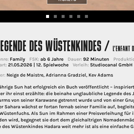
LEGENDE DES WÜSTENKINDES /
L’ENFANT 
nre:
Family
FSK:
ab 6 Jahre
Dauer:
92 Minuten
Produkti
art:
21.05.2026 | 12. Spielwoche
Verleih:
Studiocanal GmbH
er:
Neige de Maistre, Adrianna Gradziel, Kev Adams
ährige Sun hat erfolgreich ein Buch veröffentlicht – inspirier
er ihr einst erzählte: die beinahe unglaubliche Legende de
rms von seiner Karawane getrennt wurde und von einer Grupp
er Sahara wächst er fortan fernab seiner Familie auf, beglei
Wüstenfuchs. Als Sun im Rahmen einer Preisverleihung für ih
den wird, begegnet sie dort dem gleichaltrigen Nomadenmäd
 des Wüstenkindes Hadara weit mehr ist als eine einfache 