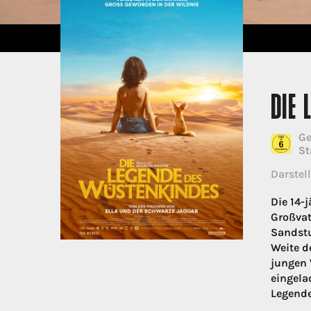
DIE 
Ge
St
Darstell
Die 14-j
Großvat
Sandstu
Weite d
jungen 
eingela
Legende