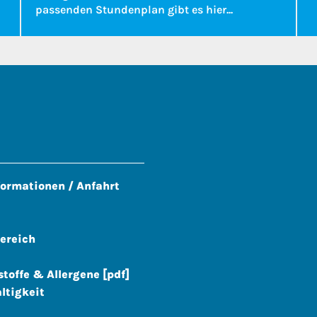
passenden Stundenplan gibt es hier...
formationen / Anfahrt
ereich
stoffe & Allergene [pdf]
ltigkeit