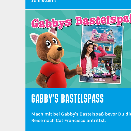
zu klettern?
GABBY'S BASTELSPASS
Mach mit bei Gabby's Bastelspaß bevor Du di
Reise nach Cat Francisco antrittst.