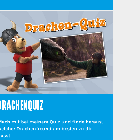
DRACHENQUIZ
Mach mit bei meinem Quiz und finde heraus,
welcher Drachenfreund am besten zu dir
asst.