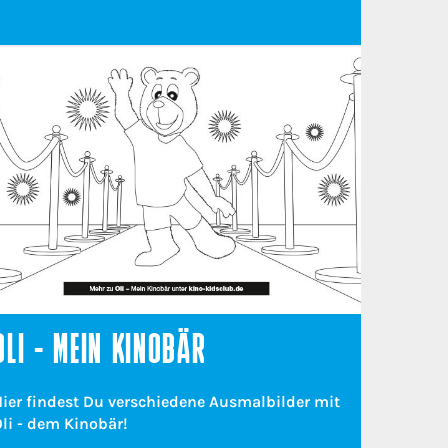
OLI - MEIN KINOBÄR
Hier findest Du verschiedene Ausmalbilder mit
li - dem Kinobär!