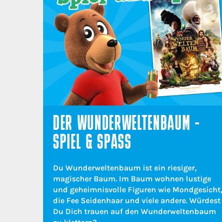
DER WUNDERWELTENBAUM -
SPIEL & SPASS
Du Wunderweltenbaum ist ein riesiger,
magischer Baum. Im Baum wohnen lustige
und geheimnisvolle Figuren wie Mondgesicht
die Fee Seidenhaar und viele andere. Würdest
Du Dich trauen auf den Wunderweltenbaum