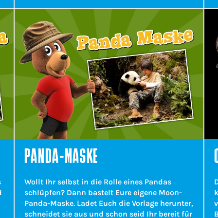
PANDA-MASKE
s
Wollt Ihr selbst in die Rolle eines Pandas
d
schlüpfen? Dann bastelt Eure eigene Moon-
k
Panda-Maske. Ladet Euch die Vorlage herunter,
v
schneidet sie aus und schon seid Ihr bereit für