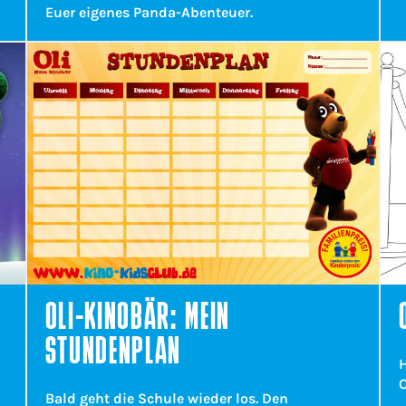
Euer eigenes Panda-Abenteuer.
OLI-KINOBÄR: MEIN
STUNDENPLAN
O
Bald geht die Schule wieder los. Den