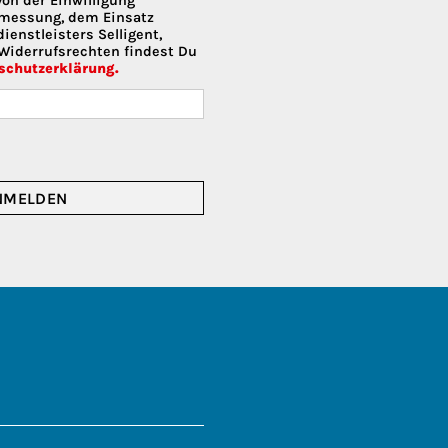
von der Einwilligung
smessung, dem Einsatz
enstleisters Selligent,
Widerrufsrechten findest Du
schutzerklärung.