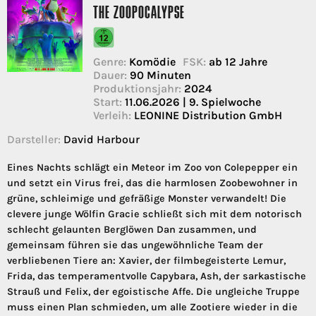
THE ZOOPOCALYPSE
Genre:
Komödie
FSK:
ab 12 Jahre
Dauer:
90 Minuten
Produktionsjahr:
2024
Start:
11.06.2026 | 9. Spielwoche
Verleih:
LEONINE Distribution GmbH
Darsteller:
David Harbour
Eines Nachts schlägt ein Meteor im Zoo von Colepepper ein
und setzt ein Virus frei, das die harmlosen Zoobewohner in
grüne, schleimige und gefräßige Monster verwandelt! Die
clevere junge Wölfin Gracie schließt sich mit dem notorisch
schlecht gelaunten Berglöwen Dan zusammen, und
gemeinsam führen sie das ungewöhnliche Team der
verbliebenen Tiere an: Xavier, der filmbegeisterte Lemur,
Frida, das temperamentvolle Capybara, Ash, der sarkastische
Strauß und Felix, der egoistische Affe. Die ungleiche Truppe
muss einen Plan schmieden, um alle Zootiere wieder in die