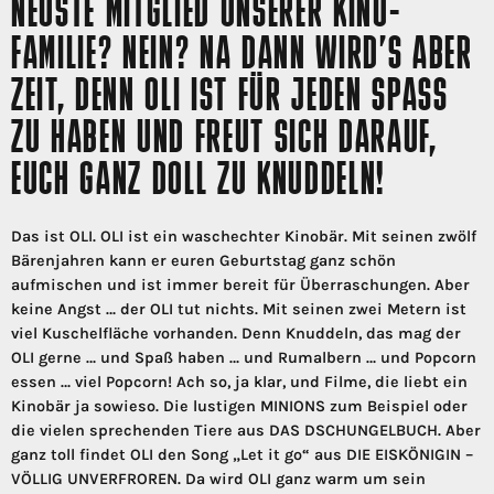
NEUSTE MITGLIED UNSERER KINO-
FAMILIE? NEIN? NA DANN WIRD’S ABER
ZEIT, DENN OLI IST FÜR JEDEN SPASS Z
U HABEN UND FREUT SICH DARAUF, E
UCH GANZ DOLL ZU KNUDDELN!
Das ist OLI. OLI ist ein waschechter Kinobär. Mit seinen zwölf
Bärenjahren kann er euren Geburtstag ganz schön
aufmischen und ist immer bereit für Überraschungen. Aber
keine Angst … der OLI tut nichts. Mit seinen zwei Metern ist
viel Kuschelfläche vorhanden. Denn Knuddeln, das mag der
OLI gerne … und Spaß haben … und Rumalbern … und Popcorn
essen … viel Popcorn! Ach so, ja klar, und Filme, die liebt ein
Kinobär ja sowieso. Die lustigen MINIONS zum Beispiel oder
die vielen sprechenden Tiere aus DAS DSCHUNGELBUCH. Aber
ganz toll findet OLI den Song „Let it go“ aus DIE EISKÖNIGIN –
VÖLLIG UNVERFROREN. Da wird OLI ganz warm um sein