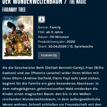
DER WUNDERWELTENBAUM
/
THE MAGIC
FARAWAY TREE
Genre:
Family
FSK:
ab 0 Jahre
Dauer:
110 Minuten
Produktionsjahr:
2026
Start:
30.04.2026 | 15. Spielwoche
FILMINFOS
Als die Geschwister Beth (Delilah Bennett-Cardy), Fran (Billie
Gadson) und Joe (Phoenix Laroche) wider ihren Willen mit
ihren Eltern (Andrew Garfield, Claire Foy) aufs Land ziehen,
beginnt für die Familie ein ganz besonderes Abenteuer. In
dem nahegelegenen, geheimnisvollen Wald entdecken die
Kinder einen magischen Baum: den bis in die Wolken
reichenden Wunderweltenbaum, in dem außergewöhnliche
Wesen wohnen. Schnell schließen sie Freundschaft mit den