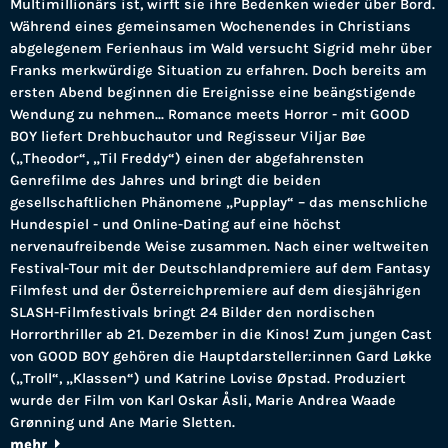
Multimillionärs ist, wirft sie ihre Bedenken wieder über Bord.
Während eines gemeinsamen Wochenendes in Christians
abgelegenem Ferienhaus im Wald versucht Sigrid mehr über
Franks merkwürdige Situation zu erfahren. Doch bereits am
ersten Abend beginnen die Ereignisse eine beängstigende
Wendung zu nehmen... Romance meets Horror - mit GOOD
BOY liefert Drehbuchautor und Regisseur Viljar Bøe
(„Theodor“, „Til Freddy“) einen der abgefahrensten
Genrefilme des Jahres und bringt die beiden
gesellschaftlichen Phänomene „Pupplay“ – das menschliche
Hundespiel - und Online-Dating auf eine höchst
nervenaufreibende Weise zusammen. Nach einer weltweiten
Festival-Tour mit der Deutschlandpremiere auf dem Fantasy
Filmfest und der Österreichpremiere auf dem diesjährigen
SLASH-Filmfestivals bringt 24 Bilder den nordischen
Horrorthriller ab 21. Dezember in die Kinos! Zum jungen Cast
von GOOD BOY gehören die Hauptdarsteller:innen Gard Løkke
(„Troll“, „Klassen“) und Katrine Lovise Øpstad. Produziert
wurde der Film von Karl Oskar Åsli, Marie Andrea Waade
Grønning und Ane Marie Sletten.
mehr