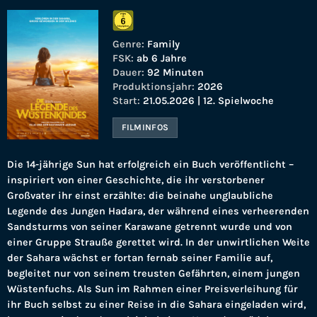
Genre:
Family
FSK:
ab 6 Jahre
Dauer:
92 Minuten
Produktionsjahr:
2026
Start:
21.05.2026 | 12. Spielwoche
FILMINFOS
Die 14-jährige Sun hat erfolgreich ein Buch veröffentlicht –
inspiriert von einer Geschichte, die ihr verstorbener
Großvater ihr einst erzählte: die beinahe unglaubliche
Legende des Jungen Hadara, der während eines verheerenden
Sandsturms von seiner Karawane getrennt wurde und von
einer Gruppe Strauße gerettet wird. In der unwirtlichen Weite
der Sahara wächst er fortan fernab seiner Familie auf,
begleitet nur von seinem treusten Gefährten, einem jungen
Wüstenfuchs. Als Sun im Rahmen einer Preisverleihung für
ihr Buch selbst zu einer Reise in die Sahara eingeladen wird,