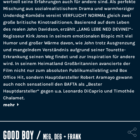
wertvoll seine Erfahrungen auch für andere sind. Als perfekte
Mischung aus sozialrealistischem Drama und warmherziger
Underdog-Komödie vereint VERFLUCHT NORMAL gleich zwei
große britische Kinotraditionen. Basierend auf dem Leben
des realen John Davidson, erzählt „LANG LEBE NED DEVINE!“-
Regisseur Kirk Jones in seinem emotionalen Biopic mit viel
Humor und großer Wärme davon, wie John trotz Ausgrenzung
und mangelndem Verständnis aufgrund seiner Tourette-
Erkrankung seinen Weg findet und zur Inspiration für andere
wird. In seinem Heimatland Großbritannien avancierte der
Film nicht nur zum absoluten Publikumsliebling und Box
Office Hit, sondern Hauptdarsteller Robert Aramayo gewann
auch noch sensationell den BAFTA als „Bester
Hauptdarsteller“ gegen u.a. Leonardo DiCaprio und Timothée
Chalamet.
mehr
GOOD BOY
/
MEG, DEG + FRANK