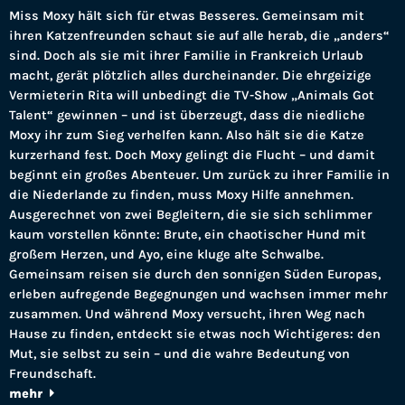
Miss Moxy hält sich für etwas Besseres. Gemeinsam mit
ihren Katzenfreunden schaut sie auf alle herab, die „anders“
sind. Doch als sie mit ihrer Familie in Frankreich Urlaub
macht, gerät plötzlich alles durcheinander. Die ehrgeizige
Vermieterin Rita will unbedingt die TV-Show „Animals Got
Talent“ gewinnen – und ist überzeugt, dass die niedliche
Moxy ihr zum Sieg verhelfen kann. Also hält sie die Katze
kurzerhand fest. Doch Moxy gelingt die Flucht – und damit
beginnt ein großes Abenteuer. Um zurück zu ihrer Familie in
die Niederlande zu finden, muss Moxy Hilfe annehmen.
Ausgerechnet von zwei Begleitern, die sie sich schlimmer
kaum vorstellen könnte: Brute, ein chaotischer Hund mit
großem Herzen, und Ayo, eine kluge alte Schwalbe.
Gemeinsam reisen sie durch den sonnigen Süden Europas,
erleben aufregende Begegnungen und wachsen immer mehr
zusammen. Und während Moxy versucht, ihren Weg nach
Hause zu finden, entdeckt sie etwas noch Wichtigeres: den
Mut, sie selbst zu sein – und die wahre Bedeutung von
Freundschaft.
mehr