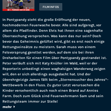
FILMINFOS
In Pontypandy steht die große Eröffnung der neuen,
hochmodernen Feuerwache bevor. Alle sind aufgeregt, vor
allem die Pfadfinder. Denn Elvis hat ihnen eine sagenhafte
Überraschung versprochen. Was kann das nur sein? Doch
bevor das Geheimnis gelüftet wird, gibt es erst noch einige
Rettungseinsätze zu meistern. Sarah muss von einem
Felsvorsprung gerettet werden, auf dem sie bei ihren
Dreharbeiten für einen Film über Pontypandy gestrandet ist.
Peter verläuft sich mit Katy Knüller im Wald, weil er der
Reporterin unbedingt einen waghalsigen Wanderweg zeigen
will, den er sich allerdings ausgedacht hat. Und der
überehrgeizige James fällt beim „Sternensucher des Jahres“-
Wettbewerb in den Fluss. Zu guter Letzt verursachen die
Kinder versehentlich auch noch einen Brand auf Annies
Farm. Doch zum Glück sind Feuerwehrmann Sam und sein
Rettungsteam immer zur Stelle!
mehr