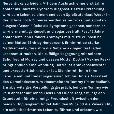
Nerventicks zu leiden. Mit dem Ausbruch einer erst Jahre
später als Tourette-Syndrom diagnostizierten Erkrankung
wird sein Leben zu einem endlosen Spießrutenlauf. Weder in
der Schule noch Zuhause werden seine Ticks und spontan
ausgestoßenen Flüche als Symptome gesehen, sondern er
wird ermahnt, gehänselt und sogar bestraft. Fast 15 Jahre
später lebt John (Robert Aramayo) mit Mitte 20 noch bei
seiner Mutter (Shirley Henderson). Er nimmt so starke
Medikamente, dass ihm die Nebenwirkungen fast jeden
Lebensmut rauben. Die zufällige Begegnung mit seinem
Schulfreund Murray und dessen Mutter Dottie (Maxine Peak)
bringt endlich eine Wendung. Dottie ist Krankenschwester
und akzeptiert John, wie er ist. Sie nimmt ihn in ihrer
Familie auf und findet sogar einen Job für ihn als Assistent
des Gemeindezentrum-Hausmeisters Tommy (Peter Mullan).
Ein aberwitziges Vorstellungsgespräch, bei dem Tommy wie
kein anderer auf Johns Ticks und Flüche reagiert, legt den
Grundstein für eine innige Freundschaft zwischen den
beiden. Und langsam findet John den Mut und die Zuversicht,
ein selbstbestimmtes Leben zu führen und erkennt, wie