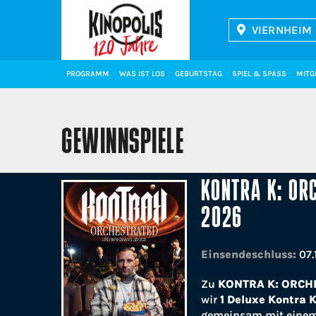
VIERNHEIM 
Kinopolis
PROGRAMM
WAS IST LOS
GEBURTSTAG
SPIEL & SPASS
MITG
GEWINNSPIELE
KONTRA K: ORC
2026
Einsendeschluss:
07.
Zu
KONTRA K: ORCHE
wir
1 Deluxe Kontra 
gemeinsam mit einem 