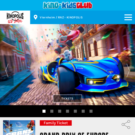
Viernheim / RNZ - KINOPOLIS
Kinopolis
TICKETS
Family Ticket