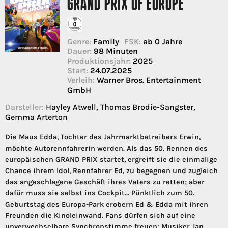
GRAND PRIX OF EUROPE
Genre:
Family
FSK:
ab 0 Jahre
Dauer:
98 Minuten
Produktionsjahr:
2025
Start:
24.07.2025
Verleih:
Warner Bros. Entertainment
GmbH
Darsteller:
Hayley Atwell, Thomas Brodie-Sangster,
Gemma Arterton
Die Maus Edda, Tochter des Jahrmarktbetreibers Erwin,
möchte Autorennfahrerin werden. Als das 50. Rennen des
europäischen GRAND PRIX startet, ergreift sie die einmalige
Chance ihrem Idol, Rennfahrer Ed, zu begegnen und zugleich
das angeschlagene Geschäft ihres Vaters zu retten; aber
dafür muss sie selbst ins Cockpit... Pünktlich zum 50.
Geburtstag des Europa-Park erobern Ed & Edda mit ihren
Freunden die Kinoleinwand. Fans dürfen sich auf eine
unverwechselbare Synchronstimme freuen: Musiker Jan